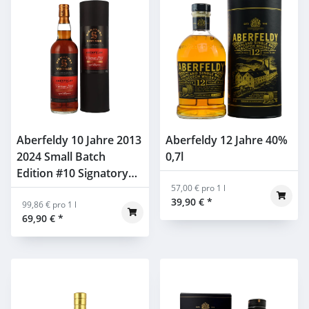
Aberfeldy 10 Jahre 2013
Aberfeldy 12 Jahre 40%
2024 Small Batch
0,7l
Edition #10 Signatory
48,2% 0,7l
57,00 € pro 1 l
39,90 €
*
99,86 € pro 1 l
69,90 €
*