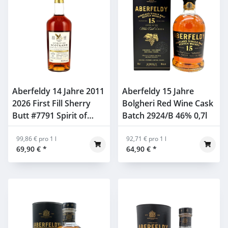
Aberfeldy 14 Jahre 2011
Aberfeldy 15 Jahre
2026 First Fill Sherry
Bolgheri Red Wine Cask
Butt #7791 Spirit of
Batch 2924/B 46% 0,7l
Scotland Gordon &
Macphail 61,1% 0,7l
99,86 € pro 1 l
92,71 € pro 1 l
69,90 €
*
64,90 €
*