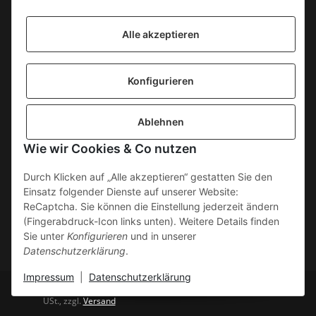
Information
Alle akzeptieren
KONTAKT
Konfigurieren
SICHERE ZAHLUNGSWEISEN
Ablehnen
Gesetzliche Informationen
Wie wir Cookies & Co nutzen
Durch Klicken auf „Alle akzeptieren“ gestatten Sie den
Einsatz folgender Dienste auf unserer Website:
ReCaptcha. Sie können die Einstellung jederzeit ändern
(Fingerabdruck-Icon links unten). Weitere Details finden
Sie unter
Konfigurieren
und in unserer
Datenschutzerklärung
.
Impressum
|
Datenschutzerklärung
* Alle Preise inkl. gesetzlicher
Powered by
JTL-Shop
USt., zzgl.
Versand