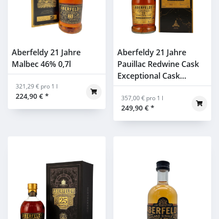
Aberfeldy 21 Jahre
Aberfeldy 21 Jahre
Malbec 46% 0,7l
Pauillac Redwine Cask
Exceptional Cask
321,29 € pro 1 l
Germany 53,9% 0,7l
224,90 €
*
357,00 € pro 1 l
249,90 €
*