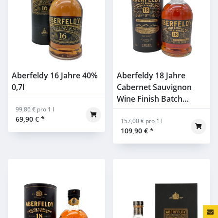
Aberfeldy 16 Jahre 40%
Aberfeldy 18 Jahre
0,7l
Cabernet Sauvignon
Wine Finish Batch
99,86 € pro 1 l
2923/B 43% 0,7l
69,90 €
*
157,00 € pro 1 l
109,90 €
*
Konta