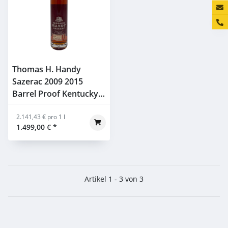
Konta
Thomas H. Handy
Sazerac 2009 2015
Barrel Proof Kentucky
Straight Rye Whiskey
63,45% 0,7l
2.141,43 € pro 1 l
1.499,00 €
*
Artikel 1 - 3 von 3