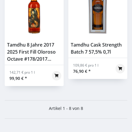
Tamdhu 8 Jahre 2017
Tamdhu Cask Strength
2025 First Fill Oloroso
Batch 7 57,5% 0,7l
Octave #178/2017
Whiskyhort WOTM
109,86 € pro 1 l
76,90 €
*
40,5% 0,7l
142,71 € pro 1 l
99,90 €
*
Artikel 1 - 8 von 8