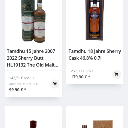
Tamdhu 15 Jahre 2007
Tamdhu 18 Jahre Sherry
2022 Sherry Butt
Cask 46,8% 0,7l
HL19132 The Old Malt
Cask 50% 0,7l
257,00 € pro 1 l
179,90 €
*
142,71 € pro 1 l
Alter Preis:
109,90 €
99,90 €
*