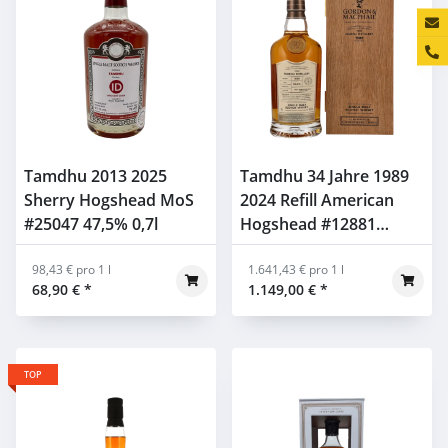
Konta
Tamdhu 2013 2025
Tamdhu 34 Jahre 1989
Sherry Hogshead MoS
2024 Refill American
#25047 47,5% 0,7l
Hogshead #12881
Gordon & Macphail
98,43 € pro 1 l
54,8% 0,7l
1.641,43 € pro 1 l
68,90 €
*
1.149,00 €
*
TOP