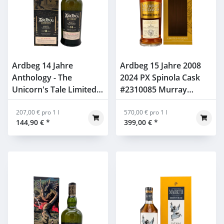
Ardbeg 14 Jahre
Ardbeg 15 Jahre 2008
Anthology - The
2024 PX Spinola Cask
Unicorn's Tale Limited
#2310085 Murray
Edition 46% 0,7l
McDavid 58,1% 0,7l
207,00 € pro 1 l
570,00 € pro 1 l
144,90 €
*
399,00 €
*