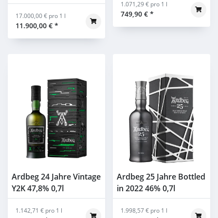
0,7l
1.071,29 € pro 1 l
749,90 €
*
17.000,00 € pro 1 l
11.900,00 €
*
Ardbeg 24 Jahre Vintage
Ardbeg 25 Jahre Bottled
Y2K 47,8% 0,7l
in 2022 46% 0,7l
1.142,71 € pro 1 l
1.998,57 € pro 1 l