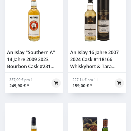
An Islay "Southern A"
An Islay 16 Jahre 2007
14 Jahre 2009 2023
2024 Cask #118166
Bourbon Cask #231
Whiskyhort & Tara
Maltbarn 50,2% 0,7l
Duncan Taylor 54,4%
357,00 € pro 1 l
0,7l
227,14 € pro 1 l
249,90 €
*
159,00 €
*