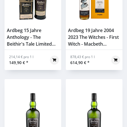
Ardbeg 15 Jahre
Ardbeg 19 Jahre 2004
Anthology - The
2023 The Witches - First
Beithir's Tale Limited
Witch - Macbeth
Edition 46% 0,7l
Collection Act One
214,14 € pro 1 l
51,7% 0,7l
878,43 € pro 1 l
149,90 €
*
614,90 €
*