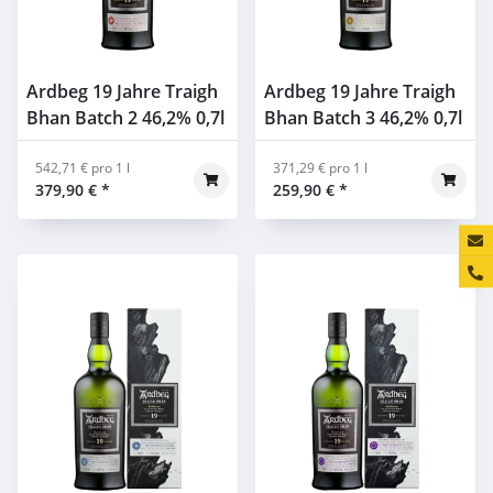
Ardbeg 19 Jahre Traigh
Ardbeg 19 Jahre Traigh
Bhan Batch 2 46,2% 0,7l
Bhan Batch 3 46,2% 0,7l
542,71 € pro 1 l
371,29 € pro 1 l
379,90 €
*
259,90 €
*
Konta