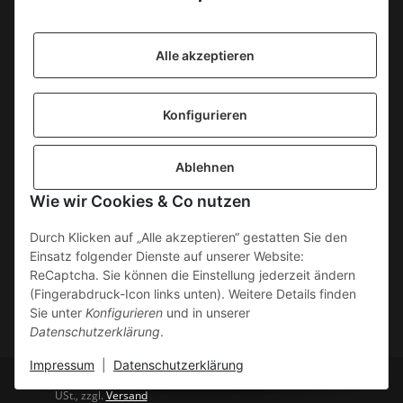
Information
Alle akzeptieren
KONTAKT
Konfigurieren
SICHERE ZAHLUNGSWEISEN
Ablehnen
Gesetzliche Informationen
Wie wir Cookies & Co nutzen
Durch Klicken auf „Alle akzeptieren“ gestatten Sie den
Einsatz folgender Dienste auf unserer Website:
ReCaptcha. Sie können die Einstellung jederzeit ändern
(Fingerabdruck-Icon links unten). Weitere Details finden
Sie unter
Konfigurieren
und in unserer
Datenschutzerklärung
.
Impressum
|
Datenschutzerklärung
* Alle Preise inkl. gesetzlicher
Powered by
JTL-Shop
USt., zzgl.
Versand