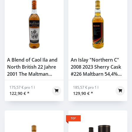
A Blend of Caol Ila and
An Islay "Northern C"
North British 22 Jahre
2008 2023 Sherry Cask
2001 The Maltman
#226 Maltbarn 54,4%
45,9% 0,7l
0,7l
175,57 € pro 1 l
185,57 € pro 1 l
122,90 €
*
129,90 €
*
TOP