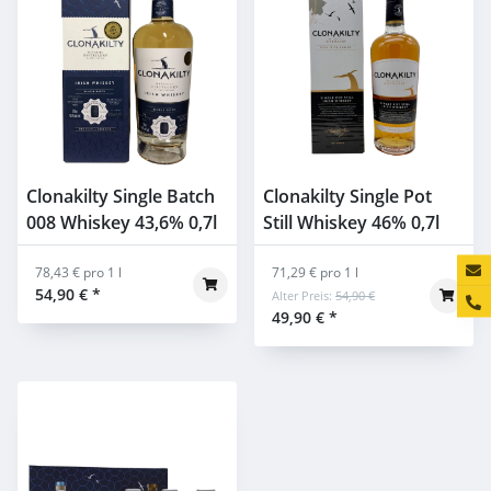
Clonakilty Single Batch
Clonakilty Single Pot
008 Whiskey 43,6% 0,7l
Still Whiskey 46% 0,7l
Konta
78,43 € pro 1 l
71,29 € pro 1 l
54,90 €
*
Alter Preis:
54,90 €
49,90 €
*