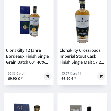
Clonakilty 12 Jahre
Clonakilty Crossroads
Bordeaux Finish Single
Imperial Stout Cask
Grain Batch 001 46%
Finish Single Malt 57,2%
0,7l
0,7l
99,86 € pro 1 l
95,57 € pro 1 l
69,90 €
*
66,90 €
*