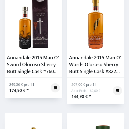
Annandale 2015 Man O'
Annandale 2015 Man O'
Sword Oloroso Sherry
Words Oloroso Sherry
Butt Single Cask #760
Butt Single Cask #822
58,4% 0,7l in GP
60,8% 0,7l ohne GP
249,86 € pro 1 l
207,00 € pro 1 l
174,90 €
*
Alter Preis:
169,00 €
144,90 €
*