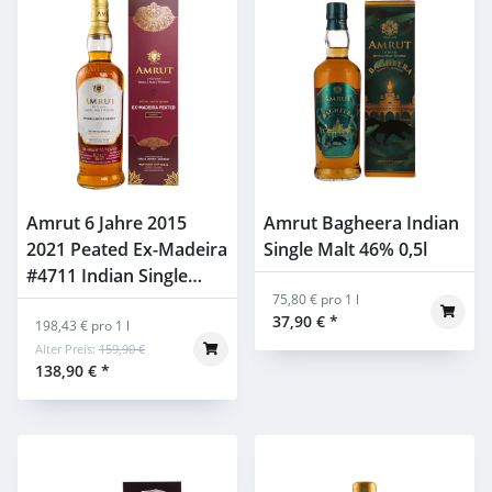
Amrut 6 Jahre 2015
Amrut Bagheera Indian
2021 Peated Ex-Madeira
Single Malt 46% 0,5l
#4711 Indian Single
Malt 60% 0,7l
75,80 € pro 1 l
37,90 €
*
198,43 € pro 1 l
Alter Preis:
159,90 €
138,90 €
*