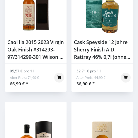
Caol Ila 2015 2023 Virgin
Cask Speyside 12 Jahre
Oak Finish #314293-
Sherry Finish A.D.
97/314299-301 Wilson &
Rattray 46% 0,7l (ohne
Morgan 57,1% 0,7l
Box)
95,57 € pro 1 l
52,71 € pro 1 l
Alter Preis:
74,90 €
Alter Preis:
44,90 €
66,90 €
*
36,90 €
*