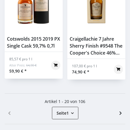
Cotswolds 2015 2019 PX
Craigellachie 7 Jahre
Single Cask 59,7% 0,7l
Sherry Finish #9548 The
Cooper's Choice 46%
85,57 € pro 1 l
0,7l
Alter Preis:
64,90 €
107,00 € pro 1 l
59,90 €
*
74,90 €
*
Artikel 1 - 20 von 106
Seite
1