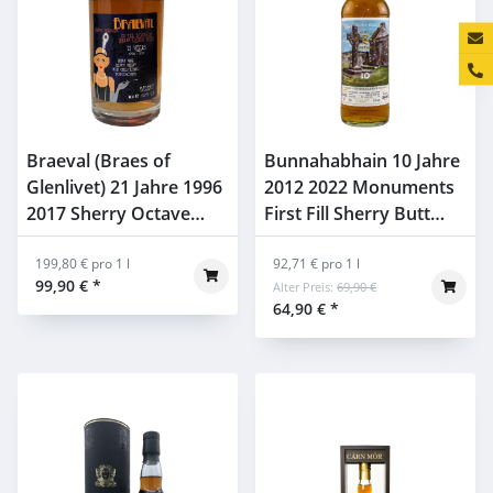
Konta
Braeval (Braes of
Bunnahabhain 10 Jahre
Glenlivet) 21 Jahre 1996
2012 2022 Monuments
2017 Sherry Octave
First Fill Sherry Butt
Finish 52,8% 0,5l
#900778 Signatory 43%
199,80 € pro 1 l
0,7l
92,71 € pro 1 l
99,90 €
*
Alter Preis:
69,90 €
64,90 €
*