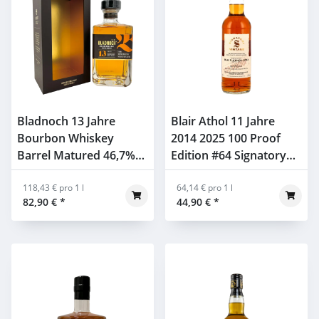
Bladnoch 13 Jahre
Blair Athol 11 Jahre
Bourbon Whiskey
2014 2025 100 Proof
Barrel Matured 46,7%
Edition #64 Signatory
0,7l
57,1% 0,7l
118,43 € pro 1 l
64,14 € pro 1 l
82,90 €
*
44,90 €
*