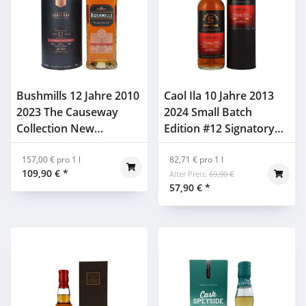
Bushmills 12 Jahre 2010
Caol Ila 10 Jahre 2013
2023 The Causeway
2024 Small Batch
Collection New
Edition #12 Signatory
American Oak Casks
48,2% 0,7l
46% 0,7l
157,00 € pro 1 l
82,71 € pro 1 l
109,90 €
*
Alter Preis:
69,90 €
57,90 €
*