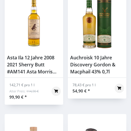
Asta Ila 12 Jahre 2008
Auchroisk 10 Jahre
2021 Sherry Butt
Discovery Gordon &
#AM141 Asta Morris
Macphail 43% 0,7l
52% 0,7l
142,71 € pro 1 l
78,43 € pro 1 l
54,90 €
*
Alter Preis:
114,90 €
99,90 €
*