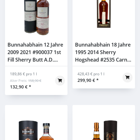
Bunnahabhain 12 Jahre
Bunnahabhain 18 Jahre
2009 2021 #900037 1st
1995 2014 Sherry
Fill Sherry Butt A.D.
Hogshead #2535 Carn
Rattray 66,7% 0,7l
Mor Celebration of the
189,86 € pro 1 l
Cask 47,1% 0,7l
428,43 € pro 1 l
299,90 €
*
Alter Preis:
158,90 €
132,90 €
*