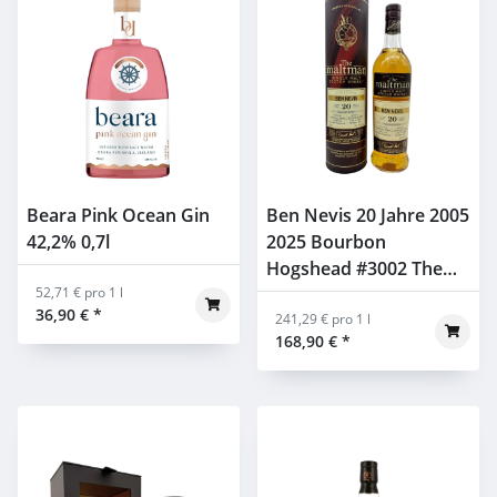
Beara Pink Ocean Gin
Ben Nevis 20 Jahre 2005
42,2% 0,7l
2025 Bourbon
Hogshead #3002 The
52,71 € pro 1 l
Maltman 55% 0,7l
36,90 €
*
241,29 € pro 1 l
168,90 €
*