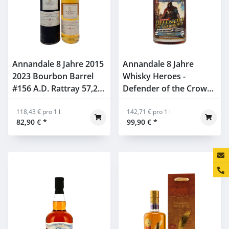
Annandale 8 Jahre 2015
Annandale 8 Jahre
2023 Bourbon Barrel
Whisky Heroes -
#156 A.D. Rattray 57,2%
Defender of the Crown
0,7l
Brave New Spirits
118,43 € pro 1 l
52,9% 0,7l
142,71 € pro 1 l
82,90 €
*
99,90 €
*
Konta