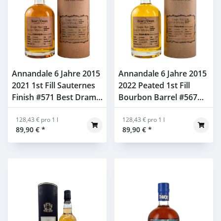
Annandale 6 Jahre 2015
Annandale 6 Jahre 2015
2021 1st Fill Sauternes
2022 Peated 1st Fill
Finish #571 Best Dram
Bourbon Barrel #567
57,1% 0,7l
Best Dram 56,2% 0,7l
128,43 € pro 1 l
128,43 € pro 1 l
89,90 €
*
89,90 €
*