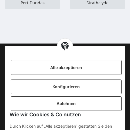
Port Dundas
Strathclyde
Information
Alle akzeptieren
KONTAKT
Konfigurieren
SICHERE ZAHLUNGSWEISEN
Ablehnen
Gesetzliche Informationen
Wie wir Cookies & Co nutzen
Durch Klicken auf „Alle akzeptieren“ gestatten Sie den