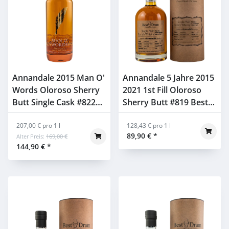
Annandale 2015 Man O'
Annandale 5 Jahre 2015
Words Oloroso Sherry
2021 1st Fill Oloroso
Butt Single Cask #822
Sherry Butt #819 Best
60,8% 0,7l ohne GP
Dram 57,2% 0,7l
207,00 € pro 1 l
128,43 € pro 1 l
89,90 €
*
Alter Preis:
169,00 €
144,90 €
*