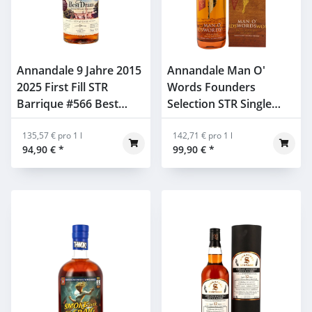
Annandale 9 Jahre 2015
Annandale Man O'
2025 First Fill STR
Words Founders
Barrique #566 Best
Selection STR Single
Dram 56,3% 0,7l
Cask #321 62,1% 0,7l in
135,57 € pro 1 l
GP
142,71 € pro 1 l
94,90 €
*
99,90 €
*