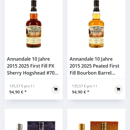
Annandale 10 Jahre
Annandale 10 Jahre
2015 2025 First Fill PX
2015 2025 Peated First
Sherry Hogshead #708
Fill Bourbon Barrel
Best Dram 53,1% 0,7l
#568 Best Dram 55,4%
135,57 € pro 1 l
0,7l
135,57 € pro 1 l
94,90 €
*
94,90 €
*