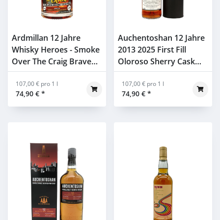
Ardmillan 12 Jahre
Auchentoshan 12 Jahre
Whisky Heroes - Smoke
2013 2025 First Fill
Over The Craig Brave
Oloroso Sherry Cask
New Spirits 59,8% 0,7l
Finish #4 Signatory
107,00 € pro 1 l
56,9% 0,7l
107,00 € pro 1 l
74,90 €
*
74,90 €
*