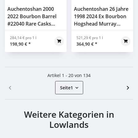
Auchentoshan 2000
Auchentoshan 26 Jahre
2022 Bourbon Barrel
1998 2024 Ex Bourbon
#22040 Rare Casks
Hogshead Murray
Range MoS 52,9% 0,7l
McDavid 50,5% 0,7l
284,14 € pro 1 l
521,29 € pro 1 l
198,90 €
*
364,90 €
*
Artikel 1 - 20 von 134
Seite
1
Weitere Kategorien in
Lowlands