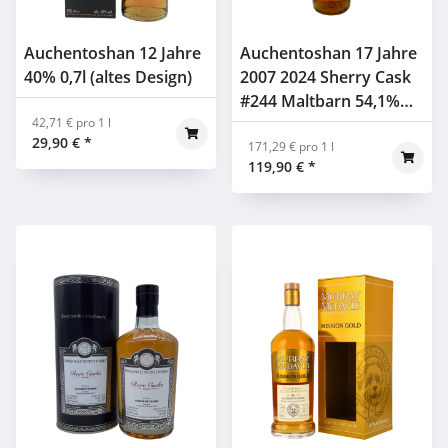
Auchentoshan 12 Jahre
Auchentoshan 17 Jahre
40% 0,7l (altes Design)
2007 2024 Sherry Cask
#244 Maltbarn 54,1%
42,71 € pro 1 l
0,7l
29,90 €
*
171,29 € pro 1 l
119,90 €
*