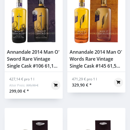
Annandale 2014 Man O'
Annandale 2014 Man O'
Sword Rare Vintage
Words Rare Vintage
Single Cask #106 61,1%
Single Cask #145 61,5%
0,7l
0,7l
427,14 € pro 1 l
471,29 € pro 1 l
329,90 €
*
Alter Preis:
339,90 €
299,00 €
*