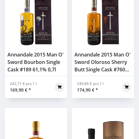
Annandale 2015 Man O'
Annandale 2015 Man O'
Sword Bourbon Single
Sword Oloroso Sherry
Cask #189 61,1% 0,7l
Butt Single Cask #760
58,4% 0,7l in GP
242,71 € pro 1 l
249,86 € pro 1 l
169,90 €
*
174,90 €
*