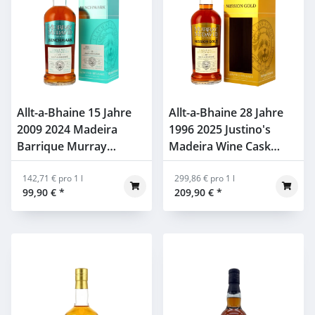
Allt-a-Bhaine 15 Jahre
Allt-a-Bhaine 28 Jahre
2009 2024 Madeira
1996 2025 Justino's
Barrique Murray
Madeira Wine Cask
McDavid 53,2% 0,7l
Finish Murray McDavid
142,71 € pro 1 l
48,1% 0,7l
299,86 € pro 1 l
99,90 €
*
209,90 €
*