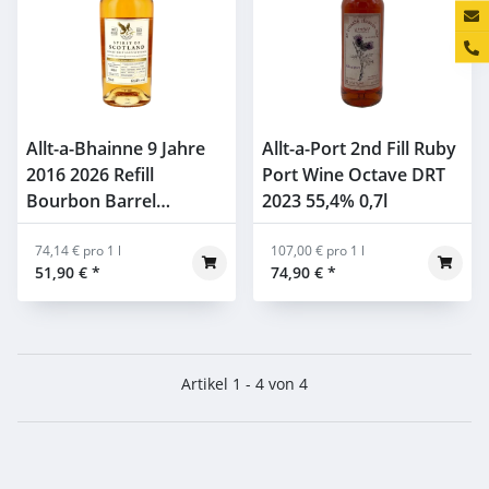
Konta
Allt-a-Bhainne 9 Jahre
Allt-a-Port 2nd Fill Ruby
2016 2026 Refill
Port Wine Octave DRT
Bourbon Barrel
2023 55,4% 0,7l
#1031758 Spirit of
Scotland Gordon &
74,14 € pro 1 l
107,00 € pro 1 l
51,90 €
*
74,90 €
*
Macphail 64,8% 0,7l
Artikel 1 - 4 von 4