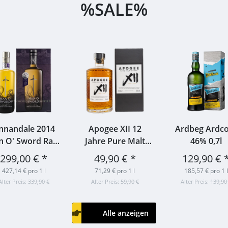
%SALE%
nnandale 2014
Apogee XII 12
Ardbeg Ardc
 O' Sword Rare
Jahre Pure Malt
46% 0,7l
tage Single Cask
Bimber Distillery
299,00 €
*
49,90 €
*
129,90 €
106 61,1% 0,7l
46,3% 0,7l
427,14 € pro 1 l
71,29 € pro 1 l
185,57 € pro 1 l
Alter Preis:
339,90 €
Alter Preis:
59,90 €
Alter Preis:
139,90
Alle anzeigen
