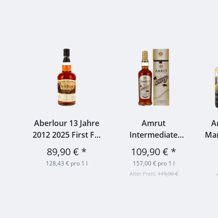
um
Aberlour 13 Jahre
Amrut
A
ahre
2012 2025 First Fill
Intermediate
Man
zil
PX Hogshead
Sherry Indian
Vin
89,90 €
*
109,90 €
*
herd
#800611 Best
Single Malt 57,1%
#
128,43 € pro 1 l
157,00 € pro 1 l
Dram 55,8% 0,7l
0,7l
€
Alter Preis:
119,90 €