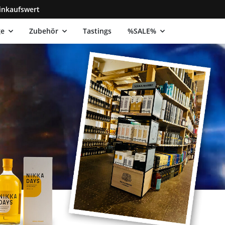
inkaufswert
ge
Zubehör
Tastings
%SALE%