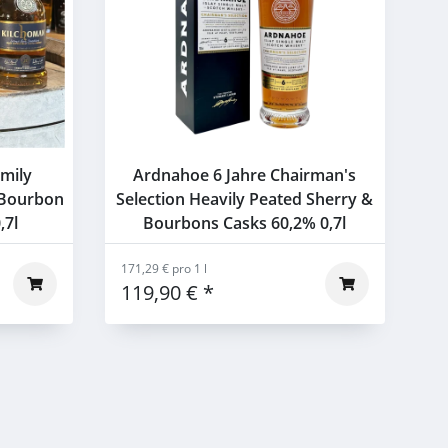
amily
Ardnahoe 6 Jahre Chairman's
d Bourbon
Selection Heavily Peated Sherry &
,7l
Bourbons Casks 60,2% 0,7l
171,29 € pro 1 l
119,90 €
*