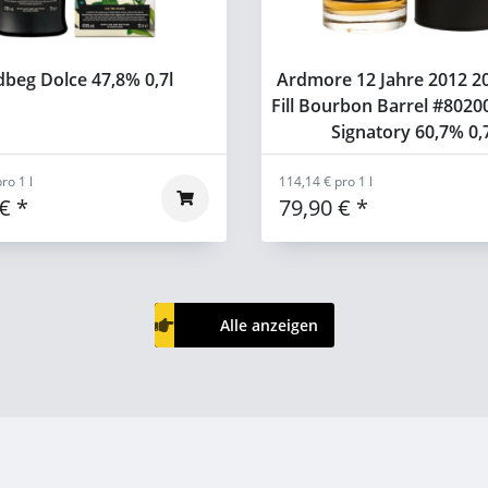
dbeg Dolce 47,8% 0,7l
Ardmore 12 Jahre 2012 20
Fill Bourbon Barrel #8020
Signatory 60,7% 0,
ro 1 l
114,14 € pro 1 l
 €
*
79,90 €
*
Alle anzeigen
