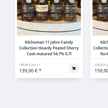
Kilchoman 11 Jahre Family
Kilc
Collection Heavily Peated Sherry
Collect
Cask matured 54,7% 0,7l
Rock
199,86 € pro 1 l
228,43 € p
139,90 €
*
159,9