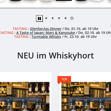
TASTING
:
Glenfarclas-Dinner
/ Do, 01.10. ab 19 Uhr
TASTING
:
A Taste of Japan: Mars & Kanosuke
/ Do, 02.10. ab 19 Uh
TASTING
:
Turntable Whisky
/ Fr, 23.10. ab 19 Uhr
NEU im Whiskyhort
TOP