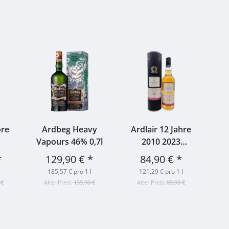
ore
Ardbeg Heavy
Ardlair 12 Jahre
Ar
Vapours 46% 0,7l
2010 2023
Bourbon Barrel
Bo
*
129,90 €
*
84,90 €
*
#800422 A.D.
#
185,57 € pro 1 l
121,29 € pro 1 l
Rattray 57,5% 0,7l
Sig
 €
Alter Preis:
139,90 €
Alter Preis:
89,90 €