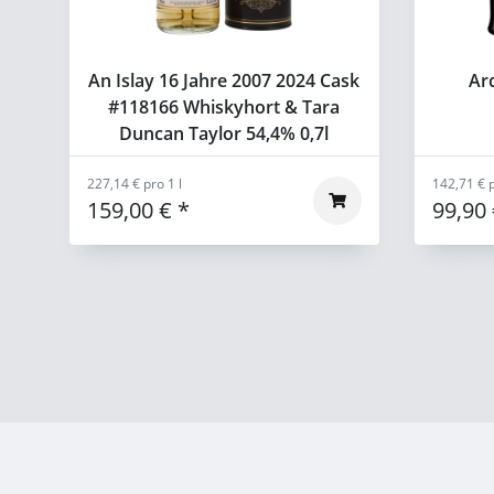
An Islay 16 Jahre 2007 2024 Cask
Ar
#118166 Whiskyhort & Tara
Duncan Taylor 54,4% 0,7l
227,14 € pro 1 l
142,71 € p
159,00 €
*
99,90