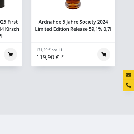
25 First
Ardnahoe 5 Jahre Society 2024
04 Kirsch
Limited Edition Release 59,1% 0,7l
7l
171,29 € pro 1 l
119,90 €
*
Konta