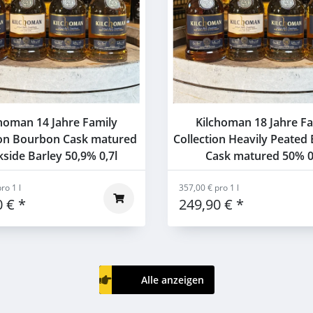
homan 14 Jahre Family
Kilchoman 18 Jahre F
ion Bourbon Cask matured
Collection Heavily Peate
side Barley 50,9% 0,7l
Cask matured 50% 0
ro 1 l
357,00 € pro 1 l
0 €
*
249,90 €
*
Alle anzeigen
