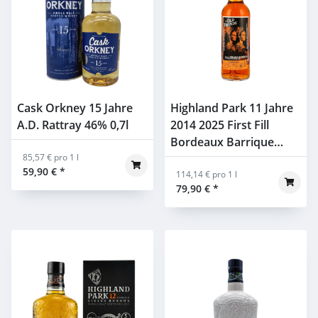
Cask Orkney 15 Jahre
Highland Park 11 Jahre
A.D. Rattray 46% 0,7l
2014 2025 First Fill
Bordeaux Barrique
85,57 € pro 1 l
#131/2014 The Old
59,90 €
*
Friends 49,3% 0,7l
114,14 € pro 1 l
79,90 €
*