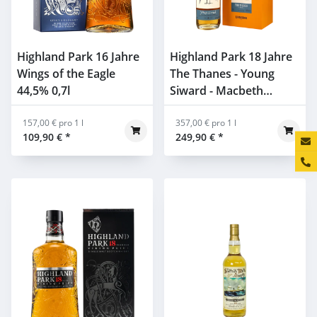
Highland Park 16 Jahre
Highland Park 18 Jahre
Wings of the Eagle
The Thanes - Young
44,5% 0,7l
Siward - Macbeth
Collection Act Two
157,00 € pro 1 l
50,8% 0,7l
357,00 € pro 1 l
109,90 €
*
249,90 €
*
Konta