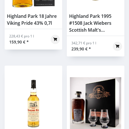
Highland Park 18 Jahre
Highland Park 1995
Viking Pride 43% 0,7l
#1508 Jack Wiebers
Scottish Malt's
228,43 € pro 1 l
Steamship Line 54,2%
159,90 €
*
0,7l
342,71 € pro 1 l
239,90 €
*