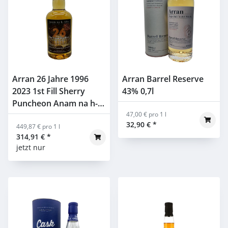
Arran 26 Jahre 1996
Arran Barrel Reserve
2023 1st Fill Sherry
43% 0,7l
Puncheon Anam na h-
Alba 52,1% 0,7l
47,00 € pro 1 l
32,90 €
*
449,87 € pro 1 l
314,91 €
*
jetzt nur