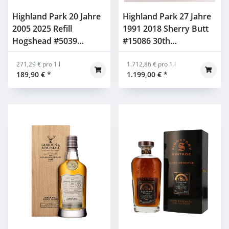
Highland Park 20 Jahre
Highland Park 27 Jahre
2005 2025 Refill
1991 2018 Sherry Butt
Hogshead #5039
#15086 30th
Thompson Bros. 54,1%
Anniversary Signatory
0,7l
271,29 € pro 1 l
52% 0,7l
1.712,86 € pro 1 l
189,90 €
*
1.199,00 €
*