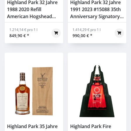
Highland Park 32 Jahre
Highland Park 32 Jahre
1988 2020 Refill
1991 2023 #15088 35th
American Hogshead
Anniversary Signatory
Gordon & Macphail
53,4% 0,7l
52,8% 0,7l
1.214,14 € pro 1 l
1.414,29 € pro 1 l
849,90 €
*
990,00 €
*
Highland Park 35 Jahre
Highland Park Fire