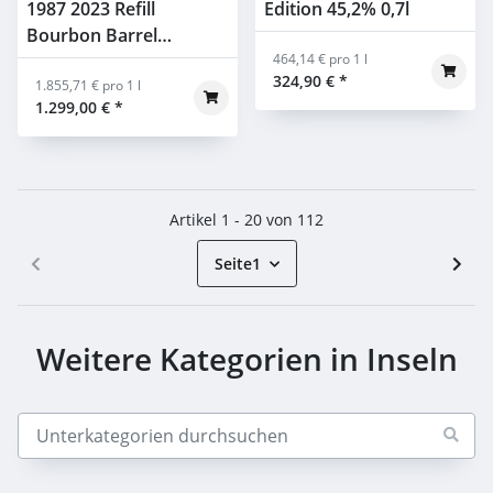
1987 2023 Refill
Edition 45,2% 0,7l
Bourbon Barrel
#21604501 Gordon &
464,14 € pro 1 l
324,90 €
*
Macphail 56,9% 0,7l
1.855,71 € pro 1 l
1.299,00 €
*
Artikel 1 - 20 von 112
Seite
1
Weitere Kategorien in Inseln