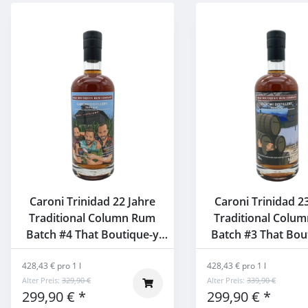
Caroni Trinidad 22 Jahre
Caroni Trinidad 2
Traditional Column Rum
Traditional Colu
Batch #4 That Boutique-y
Batch #3 That Bou
Rum Company 58,1% 0,7l
Rum Company 56,8
428,43 € pro 1 l
428,43 € pro 1 l
Alter Preis:
329,90 €
Alter Preis:
339,90 €
299,90 €
*
299,90 €
*