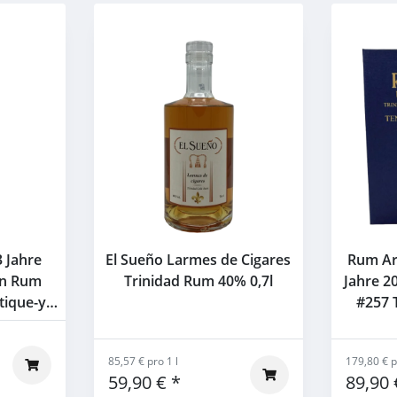
3 Jahre
El Sueño Larmes de Cigares
Rum Ar
mn Rum
Trinidad Rum 40% 0,7l
Jahre 2
tique-y
#257 T
% 0,7l
85,57 € pro 1 l
179,80 € p
59,90 €
*
89,90