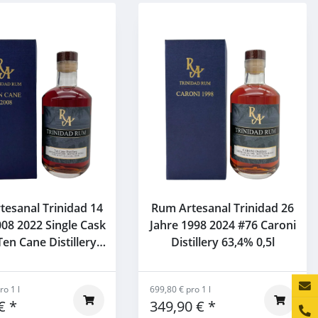
tesanal Trinidad 14
Rum Artesanal Trinidad 26
008 2022 Single Cask
Jahre 1998 2024 #76 Caroni
en Cane Distillery
Distillery 63,4% 0,5l
58,2% 0,5l
Konta
ro 1 l
699,80 € pro 1 l
 €
*
349,90 €
*