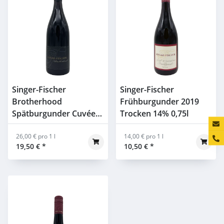
Singer-Fischer
Singer-Fischer
Brotherhood
Frühburgunder 2019
Spätburgunder Cuvée
Trocken 14% 0,75l
Konta
No.3 Trocken 13,5%
0,75l
26,00 € pro 1 l
14,00 € pro 1 l
19,50 €
*
10,50 €
*