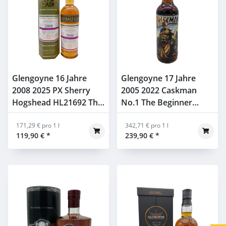
Glengoyne 16 Jahre
Glengoyne 17 Jahre
2008 2025 PX Sherry
2005 2022 Caskman
Hogshead HL21692 The
No.1 The Beginner
Old Malt Cask 50% 0,7l
58,8% 0,7l
171,29 € pro 1 l
342,71 € pro 1 l
119,90 €
*
239,90 €
*