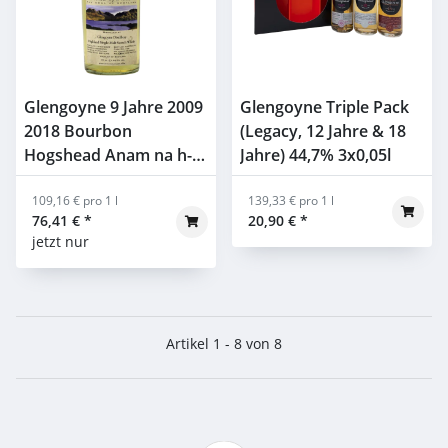
Glengoyne 9 Jahre 2009
Glengoyne Triple Pack
2018 Bourbon
(Legacy, 12 Jahre & 18
Hogshead Anam na h-
Jahre) 44,7% 3x0,05l
Alba 58,7% 0,7l
109,16 € pro 1 l
139,33 € pro 1 l
76,41 €
*
20,90 €
*
jetzt nur
Artikel 1 - 8 von 8