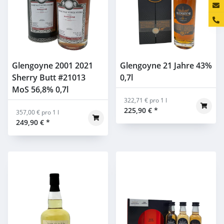
Konta
Glengoyne 2001 2021
Glengoyne 21 Jahre 43%
Sherry Butt #21013
0,7l
MoS 56,8% 0,7l
322,71 € pro 1 l
225,90 €
*
357,00 € pro 1 l
249,90 €
*