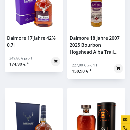
Dalmore 17 Jahre 42%
Dalmore 18 Jahre 2007
0,7l
2025 Bourbon
Hogshead Alba Trail
249,86 € pro 1 l
46% 0,7l
174,90 €
*
227,00 € pro 1 l
158,90 €
*
Konta