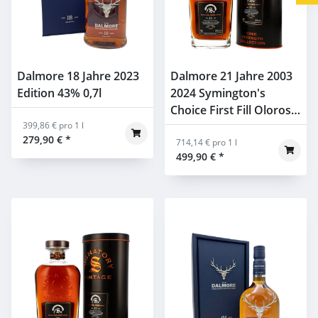
Dalmore 18 Jahre 2023
Dalmore 21 Jahre 2003
Edition 43% 0,7l
2024 Symington's
Choice First Fill Oloroso
399,86 € pro 1 l
Cask #14736 Signatory
279,90 €
*
52,9% 0,7l
714,14 € pro 1 l
499,90 €
*