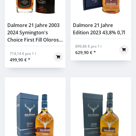
Dalmore 21 Jahre 2003
Dalmore 21 Jahre
2024 Symington's
Edition 2023 43,8% 0,7l
Choice First Fill Oloroso
Cask #14743 Signatory
899,86 € pro 1 l
629,90 €
*
53,6% 0,7l
714,14 € pro 1 l
499,90 €
*