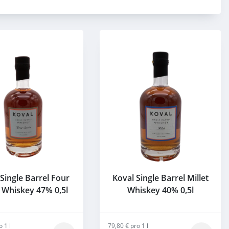
Single Barrel Four
Koval Single Barrel Millet
 Whiskey 47% 0,5l
Whiskey 40% 0,5l
o 1 l
79,80 € pro 1 l