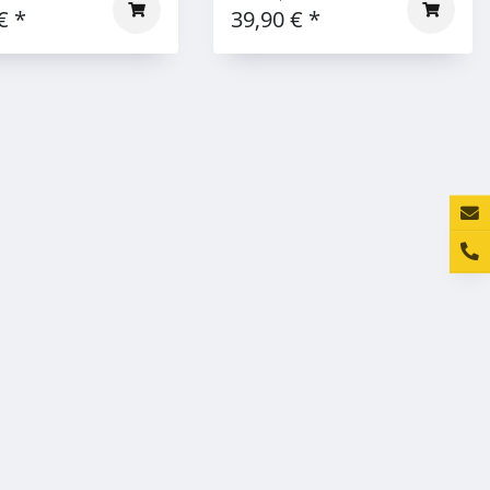
 €
*
39,90 €
*
Konta