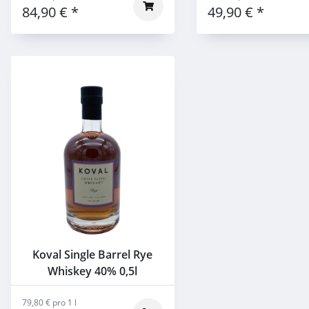
84,90 €
*
49,90 €
*
Koval Single Barrel Rye
Whiskey 40% 0,5l
79,80 € pro 1 l