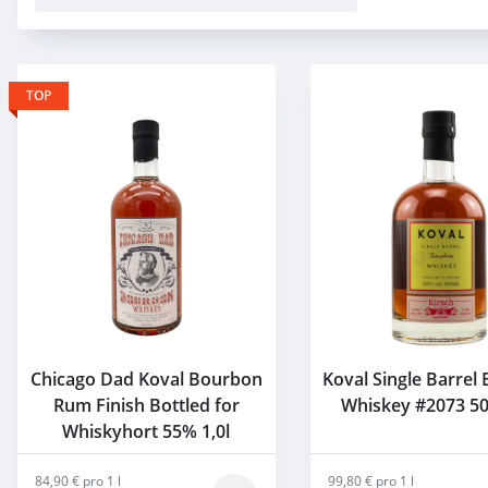
TOP
Chicago Dad Koval Bourbon
Koval Single Barrel
Rum Finish Bottled for
Whiskey #2073 50
Whiskyhort 55% 1,0l
84,90 € pro 1 l
99,80 € pro 1 l