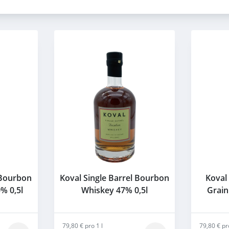
 Bourbon
Koval Single Barrel Bourbon
Koval 
% 0,5l
Whiskey 47% 0,5l
Grain
79,80 € pro 1 l
79,80 € pr