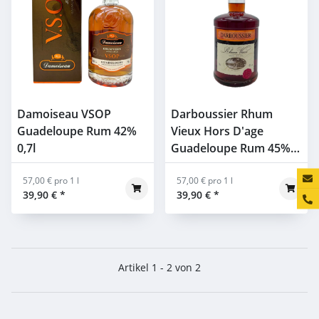
Damoiseau VSOP
Darboussier Rhum
Guadeloupe Rum 42%
Vieux Hors D'age
0,7l
Guadeloupe Rum 45%
0,7l
Konta
57,00 € pro 1 l
57,00 € pro 1 l
39,90 €
*
39,90 €
*
Artikel 1 - 2 von 2