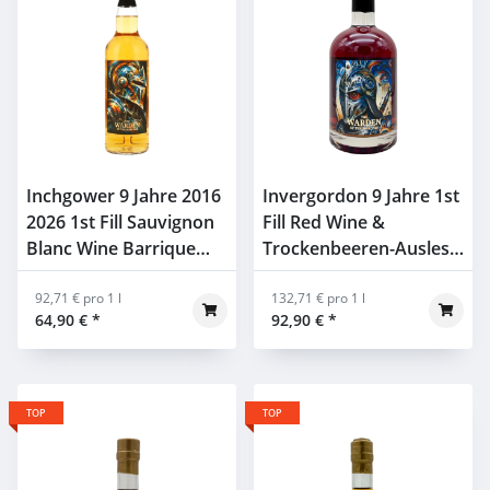
Inchgower 9 Jahre 2016
Invergordon 9 Jahre 1st
2026 1st Fill Sauvignon
Fill Red Wine &
Blanc Wine Barrique
Trockenbeeren-Auslese
#2314222 Whiskyhort
Whiskyhort WOTM
WOTM 55% 0,7l
92,71 € pro 1 l
57,5% 0,7l
132,71 € pro 1 l
64,90 €
*
92,90 €
*
TOP
TOP