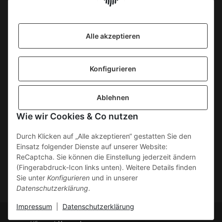
Information
Alle akzeptieren
KONTAKT
Konfigurieren
SICHERE ZAHLUNGSWEISEN
Ablehnen
Gesetzliche Informationen
Wie wir Cookies & Co nutzen
Durch Klicken auf „Alle akzeptieren“ gestatten Sie den
Einsatz folgender Dienste auf unserer Website:
ReCaptcha. Sie können die Einstellung jederzeit ändern
(Fingerabdruck-Icon links unten). Weitere Details finden
Sie unter
Konfigurieren
und in unserer
Datenschutzerklärung
.
Impressum
|
Datenschutzerklärung
* Alle Preise inkl. gesetzlicher
Powered by
JTL-Shop