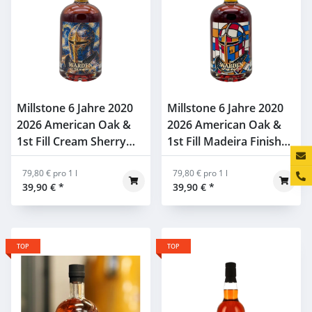
Millstone 6 Jahre 2020
Millstone 6 Jahre 2020
2026 American Oak &
2026 American Oak &
1st Fill Cream Sherry
1st Fill Madeira Finish
Konta
Finish Whiskyhort
Whiskyhort WOTM
WOTM 52,6% 0,5l
79,80 € pro 1 l
50,6% 0,5l
79,80 € pro 1 l
39,90 €
*
39,90 €
*
TOP
TOP