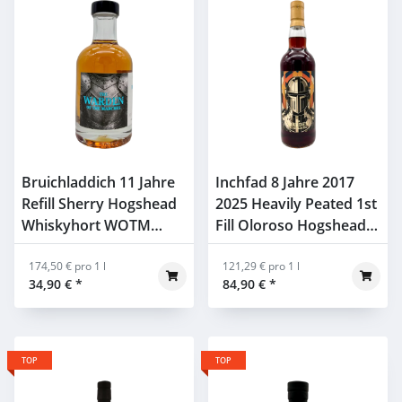
Bruichladdich 11 Jahre
Inchfad 8 Jahre 2017
Refill Sherry Hogshead
2025 Heavily Peated 1st
Whiskyhort WOTM
Fill Oloroso Hogshead
59,4% 0,2l
#74 Whiskyhort WOTM
174,50 € pro 1 l
54,5% 0,7l
121,29 € pro 1 l
34,90 €
*
84,90 €
*
TOP
TOP