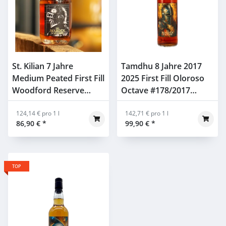
St. Kilian 7 Jahre
Tamdhu 8 Jahre 2017
Medium Peated First Fill
2025 First Fill Oloroso
Woodford Reserve
Octave #178/2017
Barrel Whiskyhort
Whiskyhort WOTM
WOTM 60,2% 0,7L
124,14 € pro 1 l
40,5% 0,7l
142,71 € pro 1 l
86,90 €
*
99,90 €
*
TOP