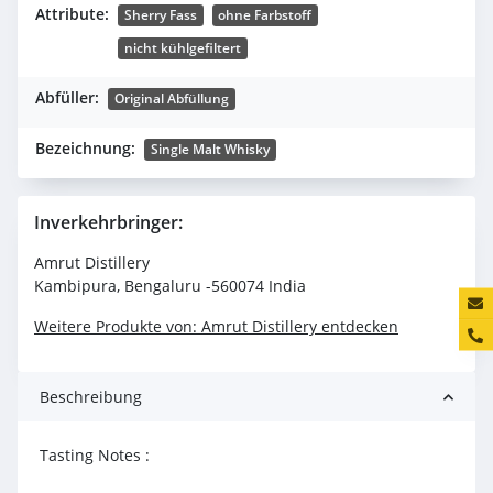
Attribute:
Sherry Fass
ohne Farbstoff
nicht kühlgefiltert
Abfüller:
Original Abfüllung
Bezeichnung:
Single Malt Whisky
Inverkehrbringer:
Amrut Distillery
Kambipura, Bengaluru -560074 India
Konta
Weitere Produkte von: Amrut Distillery entdecken
Beschreibung
Tasting Notes :