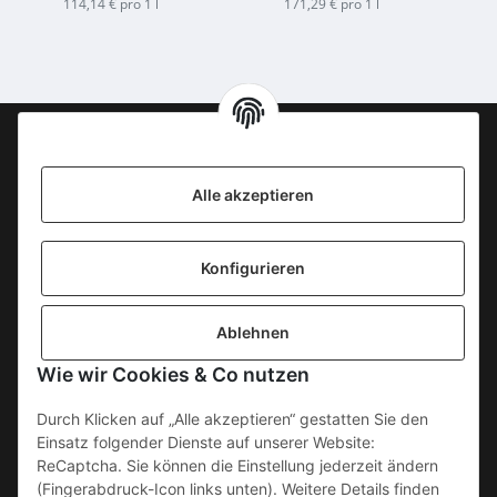
0,7l
She
114,14 € pro 1 l
171,29 € pro 1 l
Information
Alle akzeptieren
KONTAKT
Konfigurieren
SICHERE ZAHLUNGSWEISEN
Ablehnen
Gesetzliche Informationen
Wie wir Cookies & Co nutzen
Durch Klicken auf „Alle akzeptieren“ gestatten Sie den
Einsatz folgender Dienste auf unserer Website:
ReCaptcha. Sie können die Einstellung jederzeit ändern
(Fingerabdruck-Icon links unten). Weitere Details finden