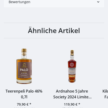
Bewertungen
Ähnliche Artikel
Teerenpeli Palo 46%
Ardnahoe 5 Jahre
Ki
0,7l
Society 2024 Limited
F
Edition Release 59,1%
79,90 €
*
119,90 €
*