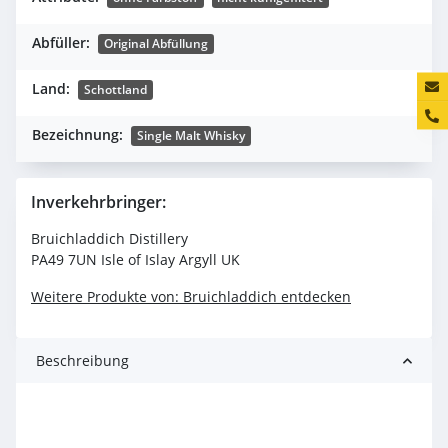
Abfüller:
Original Abfüllung
Konta
Land:
Schottland
Bezeichnung:
Single Malt Whisky
Inverkehrbringer:
Bruichladdich Distillery
PA49 7UN Isle of Islay Argyll UK
Weitere Produkte von: Bruichladdich entdecken
Beschreibung