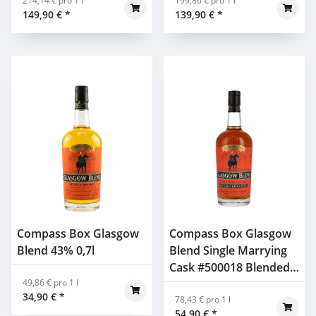
214,14 € pro 1 l
199,86 € pro 1 l
149,90 €
*
139,90 €
*
Compass Box Glasgow
Compass Box Glasgow
Blend 43% 0,7l
Blend Single Marrying
Cask #500018 Blended
49,86 € pro 1 l
Scotch Whisky 49% 0,7l
34,90 €
*
78,43 € pro 1 l
54,90 €
*