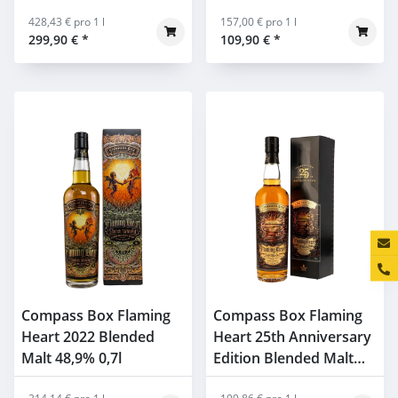
Whisky 49% 0,7l
428,43 € pro 1 l
157,00 € pro 1 l
299,90 €
*
109,90 €
*
Konta
Compass Box Flaming
Compass Box Flaming
Heart 2022 Blended
Heart 25th Anniversary
Malt 48,9% 0,7l
Edition Blended Malt
48,9% 0,7l