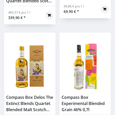
Quartet Blended Scotch
Whisky 50% 0,7l
99,86 € pro 1 l
69,90 €
*
485,57 € pro 1 l
339,90 €
*
Compass Box Delos The
Compass Box
Extinct Blends Quartet
Experimental Blended
Blended Malt Scotch
Grain 46% 0,7l