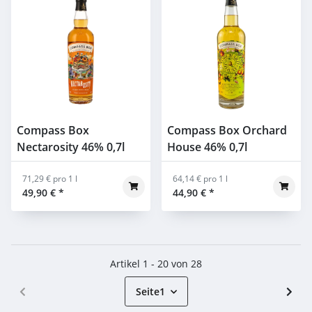
Compass Box
Compass Box Orchard
Nectarosity 46% 0,7l
House 46% 0,7l
71,29 € pro 1 l
64,14 € pro 1 l
49,90 €
*
44,90 €
*
Artikel 1 - 20 von 28
Seite
1