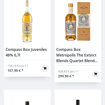
Compass Box Juveniles
Compass Box
46% 0,7l
Metropolis The Extinct
Blends Quartet Blended
154,14 € pro 1 l
Malt Scotch Whisky 49%
107,90 €
*
0,7l
428,43 € pro 1 l
299,90 €
*