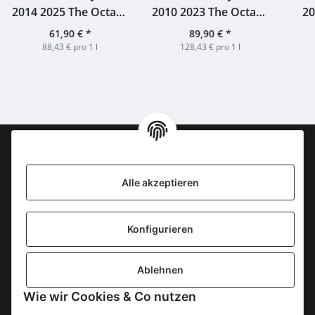
2014 2025 The Octave
2010 2023 The Octave
20
#7645563 Duncan
#8237034 Kirsch
Fin
61,90 €
*
89,90 €
*
Taylor 46% 0,7l
Duncan Taylor 54,7%
88,43 € pro 1 l
128,43 € pro 1 l
0,7l
Information
Alle akzeptieren
KONTAKT
Konfigurieren
SICHERE ZAHLUNGSWEISEN
Ablehnen
Gesetzliche Informationen
Wie wir Cookies & Co nutzen