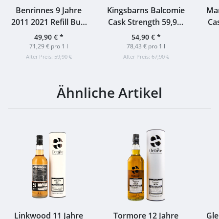
Benrinnes 9 Jahre
Kingsbarns Balcomie
Ma
2011 2021 Refill Butt
Cask Strength 59,9%
Ca
Matured #307210
0,7l
Mc
49,90 €
*
54,90 €
*
Signatory 46% 0,7l
71,29 € pro 1 l
78,43 € pro 1 l
Alter Preis:
59,90 €
Alter Preis:
67,90 €
Ähnliche Artikel
Linkwood 11 Jahre
Tormore 12 Jahre
Gle