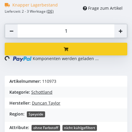
Knapper Lagerbestand
Frage zum Artikel
Lieferzeit:
2 - 3 Werktage
(DE)
ng...
Komponenten werden geladen ...
Artikelnummer:
110973
Kategorie:
Schottland
Hersteller:
Duncan Taylor
Region:
Speyside
Attribute:
ohne Farbstoff
nicht kühlgefiltert