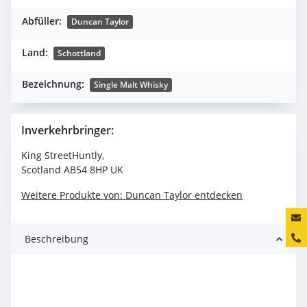
Abfüller:
Duncan Taylor
Land:
Schottland
Bezeichnung:
Single Malt Whisky
Inverkehrbringer:
King StreetHuntly,
Scotland AB54 8HP UK
Weitere Produkte von: Duncan Taylor entdecken
Konta
Beschreibung