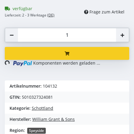
verfügbar
Frage zum Artikel
Lieferzeit:
2 - 3 Werktage
(DE)
ng...
Komponenten werden geladen ...
Artikelnummer:
104132
GTIN:
5010327324081
Kategorie:
Schottland
Hersteller:
William Grant & Sons
Region:
Speyside