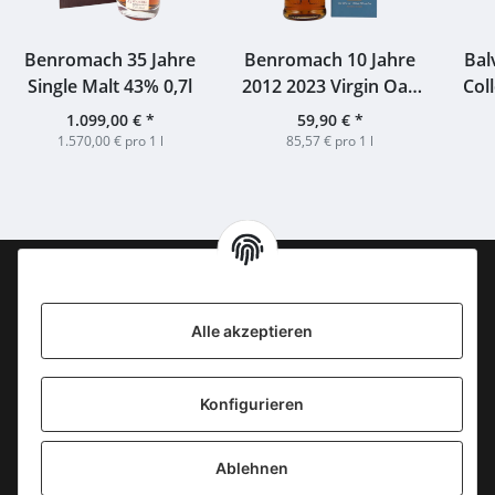
Benromach 35 Jahre
Benromach 10 Jahre
Balv
Single Malt 43% 0,7l
2012 2023 Virgin Oak
Col
Air Dried 46% 0,7l
Cask
1.099,00 €
*
59,90 €
*
Cask
1.570,00 € pro 1 l
85,57 € pro 1 l
Information
Alle akzeptieren
KONTAKT
Konfigurieren
SICHERE ZAHLUNGSWEISEN
Ablehnen