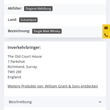
Abfüller:
Original Abfüllung
Land:
Schottland
Konta
Bezeichnung:
Single Malt Whisky
Inverkehrbringer:
The Old Court House
7 Parkshot
Richmond, Surray
TW9 2RF
England
Weitere Produkte von: William Grant & Sons entdecken
Beschreibung