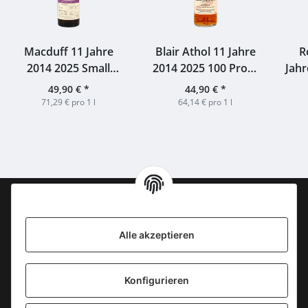
Macduff 11 Jahre
Blair Athol 11 Jahre
R
2014 2025 Small
2014 2025 100 Proof
Jahr
Batch SMoS 48% 0,7l
Edition #64 Signatory
Ba
49,90 €
*
44,90 €
*
57,1% 0,7l
Sig
71,29 € pro 1 l
64,14 € pro 1 l
Information
Alle akzeptieren
KONTAKT
Konfigurieren