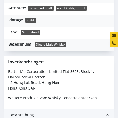
Attribute:
ohne Farbstoff
nicht kühlgefiltert
Vintage:
2014
Land:
Schottland
Konta
Bezeichnung:
Single Malt Whisky
Inverkehrbringer:
Better Me Corporation Limited
Flat 3623, Block 1,
Harbourview Horizon,
12 Hung Lok Road, Hung Hom
Hong Kong SAR
Weitere Produkte von: Whisky Concerto entdecken
Beschreibung