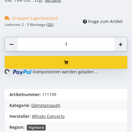
inkl. 19% USt. , zzgl.
Versand
Knapper Lagerbestand
Frage zum Artikel
Lieferzeit:
2 - 3 Werktage
(DE)
ng...
Komponenten werden geladen ...
Artikelnummer:
111109
Kategorie:
Glenglassaugh
Hersteller:
Whisky Concerto
Region:
Highland