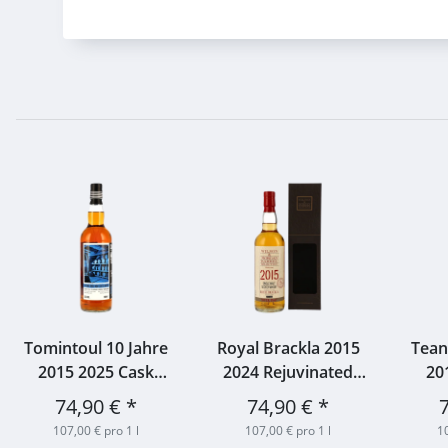
Tomintoul 10 Jahre
Royal Brackla 2015
Tean
2015 2025 Cask
2024 Rejuvinated
20
Masters - First Fill
Cask 100 UK Proof
Octa
74,90 €
*
74,90 €
*
Oloroso Sherry Cask
#304290 Wilson &
Fin
107,00 € pro 1 l
107,00 € pro 1 l
10
#82/2015 Brave New
Morgan 57,1% 0,7l
Whis