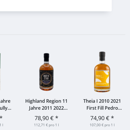
Jahre
Highland Region 11
Theia I 2010 2021
ully
Jahre 2011 2022
First Fill Pedro
herry
Port/Oloroso
Ximenez Sherry
*
78,90 €
*
74,90 €
*
ilson
Octaves & A Refill
Hogshead Scotch
1 l
112,71 € pro 1 l
107,00 € pro 1 l
% 0,7l
Hogshead Cask
Universe 52,8% 0,7l