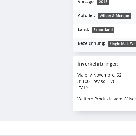
Vintage:
2015
Abfüller:
Wilson & Morgan
Land:
Schottland
Bezeichnung:
Single Malt Wh
Inverkehrbringer:
Viale IV Novembre, 62
31100 Treviso (TV)
ITALY
Weitere Produkte von: Wils