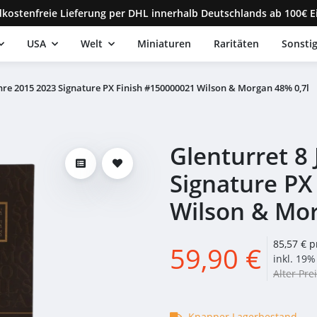
kostenfreie Lieferung per DHL innerhalb Deutschlands ab 100€ E
USA
Welt
Miniaturen
Raritäten
Sonsti
ahre 2015 2023 Signature PX Finish #150000021 Wilson & Morgan 48% 0,7l
Glenturret 8
Signature PX
Wilson & Mor
85,57 € p
59,90 €
inkl. 19% 
Alter Prei
Knapper Lagerbestand