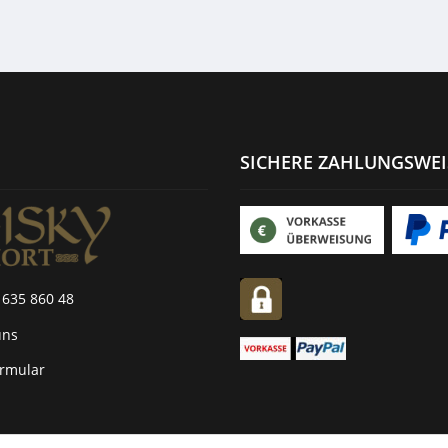
or 54,5% 0,7l
SICHERE ZAHLUNGSWE
 635 860 48
uns
ormular