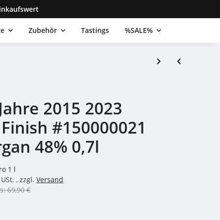
inkaufswert
ge
Zubehör
Tastings
%SALE%
 Jahre 2015 2023
 Finish #150000021
gan 48% 0,7l
ro 1 l
USt. , zzgl.
Versand
s: 69,90 €