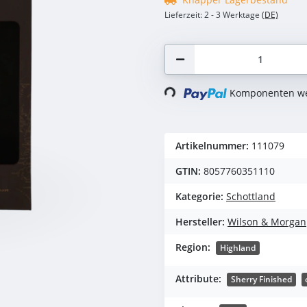
Lieferzeit:
2 - 3 Werktage
(DE)
Komponenten wer
Loading...
Artikelnummer:
111079
GTIN:
8057760351110
Kategorie:
Schottland
Hersteller:
Wilson & Morgan
Region:
Highland
Attribute:
Sherry Finished