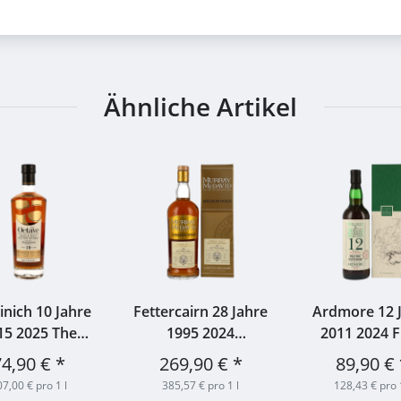
Ähnliche Artikel
inich 10 Jahre
Fettercairn 28 Jahre
Ardmore 12 
15 2025 The
1995 2024
2011 2024 F
ve PX Sherry
Oloroso/PX Cask
matured in S
74,90 €
*
269,90 €
*
89,90 €
ish #6749132
Murray McDavid
Wood #1064 W
7,00 € pro 1 l
385,57 € pro 1 l
128,43 € pro 
kyhort Duncan
51,2% 0,7l
& Morgan 56,6