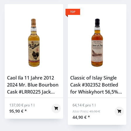
TOP
Caol Ila 11 Jahre 2012
Classic of Islay Single
2024 Mr. Blue Bourbon
Cask #302352 Bottled
Cask #LRR0225 Jack
for Whiskyhort 56,5%
Wiebers 58,5% 0,7l
0,7l
137,00 € pro 1 l
64,14 € pro 1 l
95,90 €
*
Alter Preis:
49,90 €
44,90 €
*