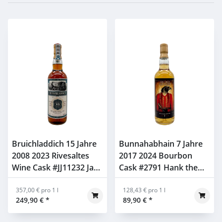
Bruichladdich 15 Jahre
Bunnahabhain 7 Jahre
2008 2023 Rivesaltes
2017 2024 Bourbon
Wine Cask #JJ11232 Jack
Cask #2791 Hank the
Wiebers Old Train Line
Raven Part II Jack
59,6% 0,7l
357,00 € pro 1 l
Wiebers 55,1% 0,7l
128,43 € pro 1 l
249,90 €
*
89,90 €
*