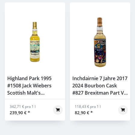
Highland Park 1995
Inchdairnie 7 Jahre 2017
#1508 Jack Wiebers
2024 Bourbon Cask
Scottish Malt's
#827 Brexitman Part VI
Steamship Line 54,2%
Fish and Chips Jack
0,7l
342,71 € pro 1 l
Wiebers 56,8% 0,7l
118,43 € pro 1 l
239,90 €
*
82,90 €
*