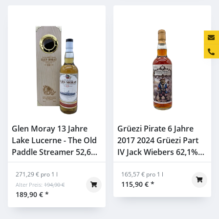
Konta
Glen Moray 13 Jahre
Grüezi Pirate 6 Jahre
Lake Lucerne - The Old
2017 2024 Grüezi Part
Paddle Streamer 52,6%
IV Jack Wiebers 62,1%
0,7l
0,7l
271,29 € pro 1 l
165,57 € pro 1 l
115,90 €
*
Alter Preis:
194,90 €
189,90 €
*