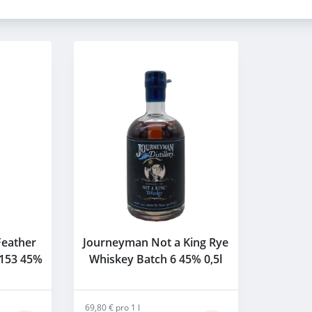
Feather
Journeyman Not a King Rye
 153 45%
Whiskey Batch 6 45% 0,5l
69,80 € pro 1 l