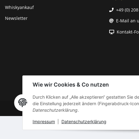
Whiskyankauf
+49 (0) 208
Newsletter
E-Mail an 
Kontakt-F
Wie wir Cookies & Co nutzen
Durch Klicken auf „Alle akzeptieren“ gestatten Sie 
die Einstellung jederzeit ändern (Fingerabdruck-Icon 
* Alle Preise inkl. gesetzlicher USt., zzgl
Datenschutzerklärung
.
Impressum
|
Datenschutzerklärung