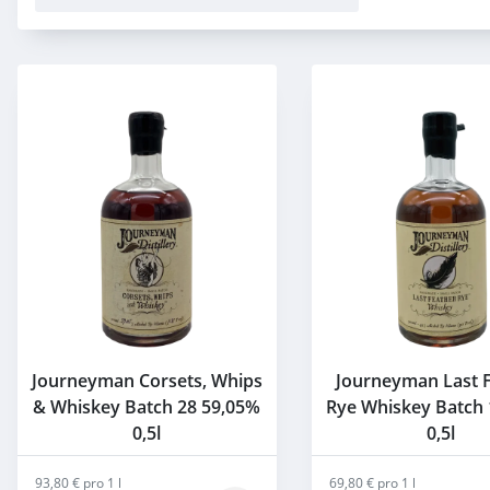
Journeyman Corsets, Whips
Journeyman Last 
& Whiskey Batch 28 59,05%
Rye Whiskey Batch
0,5l
0,5l
93,80 € pro 1 l
69,80 € pro 1 l