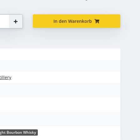
In den Warenkorb
illery
ight Bourbon Whisky