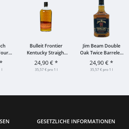
nch
Bulleit Frontier
Jim Beam Double
Four
Kentucky Straight
Oak Twice Barreled
0,7l
Bourbon Whiskey
43% 0,7l
*
24,90 €
*
24,90 €
*
45% 0,7l
 l
35,57 € pro 1 l
35,57 € pro 1 l
ISEN
GESETZLICHE INFORMATIONEN