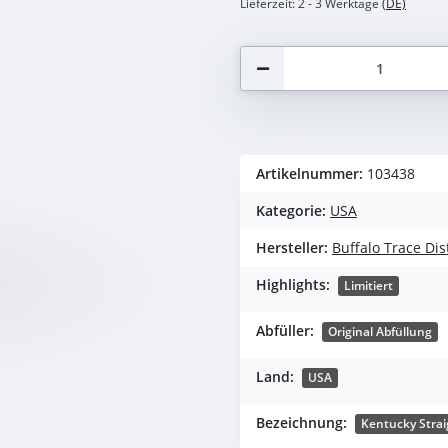
Lieferzeit:
2 - 3 Werktage
(DE)
Artikelnummer:
103438
Kategorie:
USA
Hersteller:
Buffalo Trace Dist
Highlights:
Limitiert
Abfüller:
Original Abfüllung
Land:
USA
Bezeichnung:
Kentucky Stra