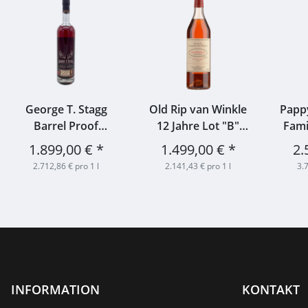
George T. Stagg
Old Rip van Winkle
Pappy
Barrel Proof
12 Jahre Lot "B"
Fami
Kentucky Straight
Special Reserve
Jah
1.899,00 €
*
1.499,00 €
*
2.
Bourbon 69,1% 0,7l
Kentucky Straight
Stra
2.712,86 € pro 1 l
2.141,43 € pro 1 l
3.7
Bourbon Whiskey
Whis
45,2% 0,75l
INFORMATION
KONTAKT