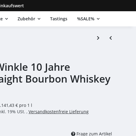
inkaufswert
ge
Zubehör
Tastings
%SALE%
Winkle 10 Jahre
aight Bourbon Whiskey
.141,43 € pro 1 l
nkl. 19% USt. ,
Versandkostenfreie Lieferung
Frage zum Artikel