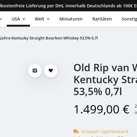
kostenfreie Lieferung per DHL innerhalb Deutschlands ab 100€ E
USA
Welt
Miniaturen
Raritäten
Sonsti
 Jahre Kentucky Straight Bourbon Whiskey 53,5% 0,7l
Old Rip van 
Kentucky Str
53,5% 0,7l
1.499,00 €
2
i
Knapper Lagerbestand