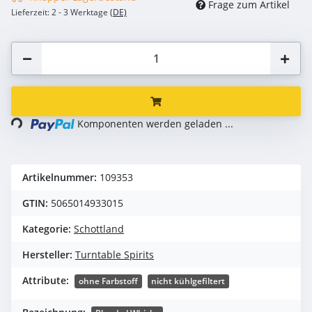
Frage zum Artikel
Lieferzeit:
2 - 3 Werktage
(DE)
Loading...
Komponenten werden geladen ...
Artikelnummer:
109353
GTIN:
5065014933015
Kategorie:
Schottland
Hersteller:
Turntable Spirits
Attribute:
ohne Farbstoff
nicht kühlgefiltert