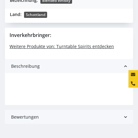
Bezeichnung:
Blended Whisky
Land:
Schottland
Inverkehrbringer:
Weitere Produkte von: Turntable Spirits entdecken
Beschreibung
Konta
Bewertungen