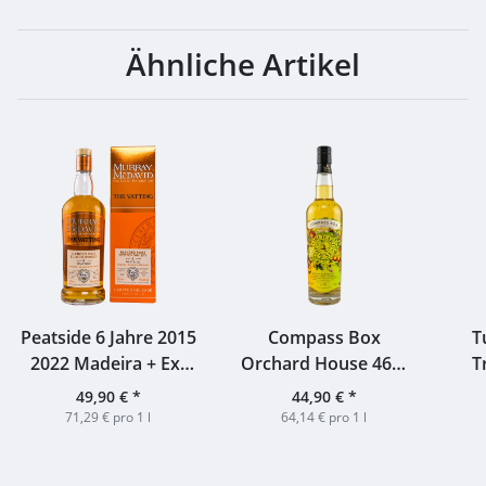
Ähnliche Artikel
Peatside 6 Jahre 2015
Compass Box
T
2022 Madeira + Ex-
Orchard House 46%
T
Islay Cask Murray
0,7l
49,90 €
*
44,90 €
*
McDavid 50% 0,7l
Str
71,29 € pro 1 l
64,14 € pro 1 l