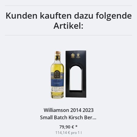
Kunden kauften dazu folgende
Artikel:
Williamson 2014 2023
Small Batch Kirsch Berry
Bros & Rudd 46% 0,7l
79,90 €
*
114,14 € pro 1 l