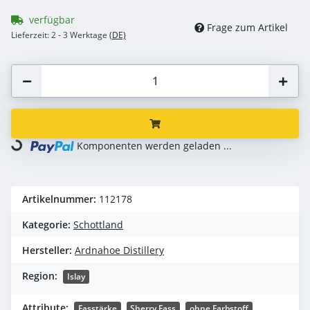
verfügbar
Frage zum Artikel
Lieferzeit:
2 - 3 Werktage
(DE)
Loading...
Komponenten werden geladen ...
Artikelnummer:
112178
Kategorie:
Schottland
Hersteller:
Ardnahoe Distillery
Region:
Islay
Attribute:
Fasstärke
Sherry Fass
ohne Farbstoff