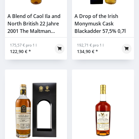
A Blend of Caol Ila and
A Drop of the Irish
North British 22 Jahre
Monymusk Cask
2001 The Maltman
Blackadder 57,5% 0,7l
45,9% 0,7l
175,57 € pro 1 l
192,71 € pro 1 l
122,90 €
*
134,90 €
*