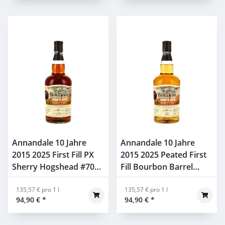
Annandale 10 Jahre
Annandale 10 Jahre
2015 2025 First Fill PX
2015 2025 Peated First
Sherry Hogshead #708
Fill Bourbon Barrel
Best Dram 53,1% 0,7l
#568 Best Dram 55,4%
135,57 € pro 1 l
0,7l
135,57 € pro 1 l
94,90 €
*
94,90 €
*