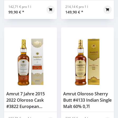
Barrique Scotch
Malt 60% 0,7l
Universe 54,8% 0,7l
142,71 € pro 1 l
214,14 € pro 1 l
99,90 €
*
149,90 €
*
Amrut 7 Jahre 2015
Amrut Oloroso Sherry
2022 Oloroso Cask
Butt #4133 Indian Single
#3822 European
Malt 60% 0,7l
Exclusive 60% 0,7l