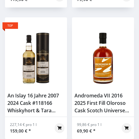
0,7l
TOP
An Islay 16 Jahre 2007
Andromeda VII 2016
2024 Cask #118166
2025 First Fill Oloroso
Whiskyhort & Tara
Cask Scotch Universe
Duncan Taylor 54,4%
53,7% 0,7l
0,7l
227,14 € pro 1 l
99,86 € pro 1 l
159,00 €
*
69,90 €
*