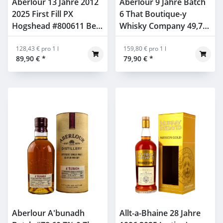
Aberlour 13 Jahre 2012
Aberlour 9 Jahre Batch
2025 First Fill PX
6 That Boutique-y
Hogshead #800611 Best
Whisky Company 49,7%
Dram 55,8% 0,7l
0,5l
128,43 € pro 1 l
159,80 € pro 1 l
89,90 €
*
79,90 €
*
Aberlour A'bunadh
Allt-a-Bhaine 28 Jahre