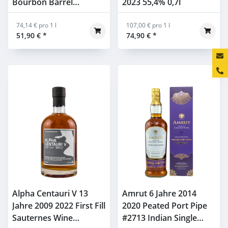
Bourbon Barrel
2023 55,4% 0,7l
#1031758 Spirit of
Scotland Gordon &
74,14 € pro 1 l
107,00 € pro 1 l
51,90 €
*
74,90 €
*
Macphail 64,8% 0,7l
Konta
Alpha Centauri V 13
Amrut 6 Jahre 2014
Jahre 2009 2022 First Fill
2020 Peated Port Pipe
Sauternes Wine
#2713 Indian Single