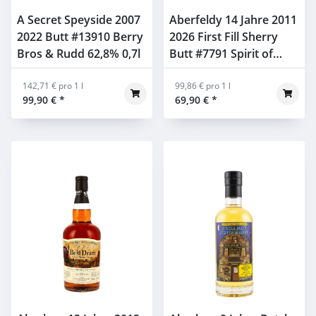
A Secret Speyside 2007
Aberfeldy 14 Jahre 2011
2022 Butt #13910 Berry
2026 First Fill Sherry
Bros & Rudd 62,8% 0,7l
Butt #7791 Spirit of
Scotland Gordon &
142,71 € pro 1 l
Macphail 61,1% 0,7l
99,86 € pro 1 l
99,90 €
*
69,90 €
*