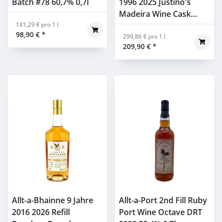
Batch #78 60,7% 0,7l
1996 2025 Justino's
Madeira Wine Cask
141,29 € pro 1 l
Finish Murray McDavid
98,90 €
*
48,1% 0,7l
299,86 € pro 1 l
209,90 €
*
Allt-a-Bhainne 9 Jahre
Allt-a-Port 2nd Fill Ruby
2016 2026 Refill
Port Wine Octave DRT