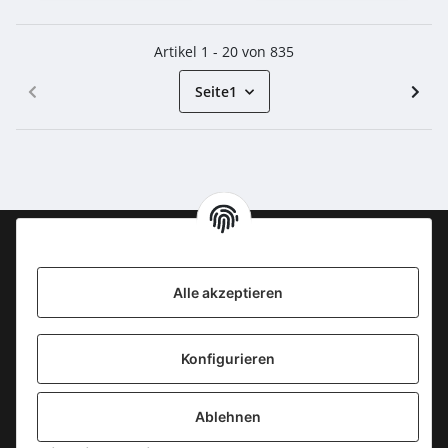
Artikel 1 - 20 von 835
Seite
1
Information
Alle akzeptieren
KONTAKT
Konfigurieren
SICHERE ZAHLUNGSWEISEN
Ablehnen
Gesetzliche Informationen