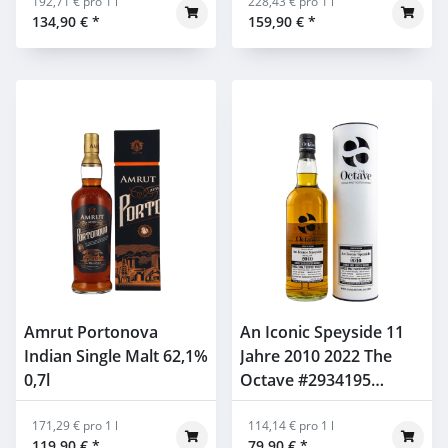
192,71 € pro 1 l
228,43 € pro 1 l
134,90 €
*
159,90 €
*
Amrut Portonova
An Iconic Speyside 11
Indian Single Malt 62,1%
Jahre 2010 2022 The
0,7l
Octave #2934195
Duncan Taylor Bottled
171,29 € pro 1 l
for Whiskyhort 54,2%
114,14 € pro 1 l
119,90 €
*
79,90 €
*