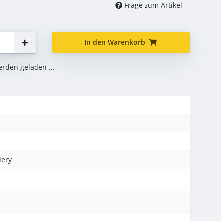
Frage zum Artikel
In den Warenkorb
den geladen ...
lery