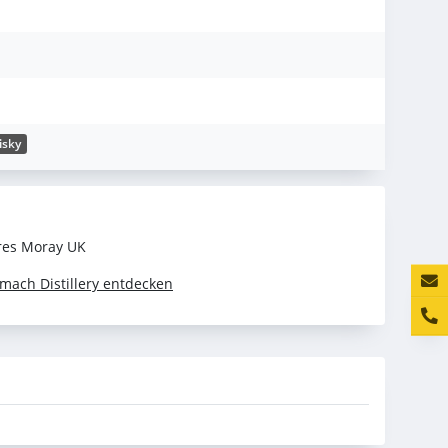
isky
rres Moray UK
Konta
mach Distillery entdecken