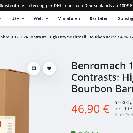
kostenfreie Lieferung per DHL innerhalb Deutschlands ab 100€ E
USA
Welt
Miniaturen
Raritäten
Sonsti
ahre 2012 2024 Contrasts: High Enzyme First Fill Bourbon Barrels 46% 0,7
Benromach 1
Contrasts: Hi
Bourbon Barr
67,00 € p
46,90 €
inkl. 19% 
Alter Prei
verfügbar