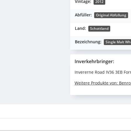
Vintage:
2012
Abfüller:
Original Abfüllung
Land:
Schottland
Bezeichnung:
Single Malt Wh
Inverkehrbringer:
Invererne Road IV36 3EB Fo
Weitere Produkte von: Benro