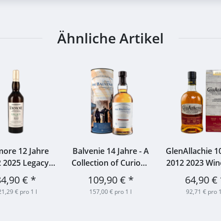
Ähnliche Artikel
ore 12 Jahre
Balvenie 14 Jahre - A
GlenAllachie 1
 2025 Legacy
Collection of Curious
2012 2023 Win
s - First Fill
Casks - American
Cuvee 48% 
84,90 €
*
109,90 €
*
64,90 €
rbon Barrels
Bourbon Barrel
1,29 € pro 1 l
157,00 € pro 1 l
92,71 € pro 1
187 60,8% 0,7l
47,8% 0,7l