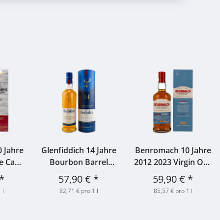
0 Jahre
Glenfiddich 14 Jahre
Benromach 10 Jahre
e Cask
Bourbon Barrel
2012 2023 Virgin Oak
0,7l
Reserve Single Malt
Air Dried 46% 0,7l
*
57,90 €
*
59,90 €
*
Scotch Whisky 43%
 l
82,71 € pro 1 l
85,57 € pro 1 l
0,7l