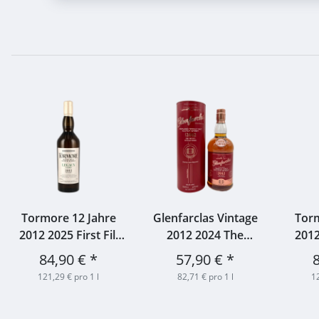
Tormore 12 Jahre
Glenfarclas Vintage
Torm
2012 2025 First Fill
2012 2024 The
2012
Bourbon Barrel
Trinity Vintage Series
Cask
84,90 €
*
57,90 €
*
#921195 Legacy
- The Sherry Casks
Bou
121,29 € pro 1 l
82,71 € pro 1 l
12
Casks 52,1% 0,7l
Limited Edition No.1
#921
46% 0,7l