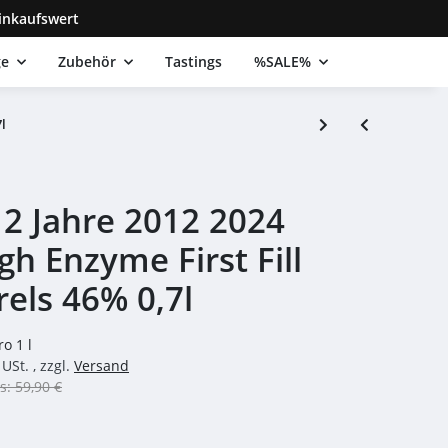
inkaufswert
ge
Zubehör
Tastings
%SALE%
l
2 Jahre 2012 2024
gh Enzyme First Fill
els 46% 0,7l
ro 1 l
USt. , zzgl.
Versand
s: 59,90 €