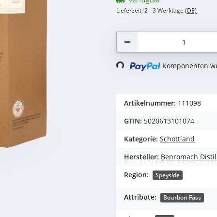
Lieferzeit:
2 - 3 Werktage
(DE)
Komponenten wer
Loading...
Artikelnummer:
111098
GTIN:
5020613101074
Kategorie:
Schottland
Hersteller:
Benromach Distil
Region:
Speyside
Attribute:
Bourbon Fass