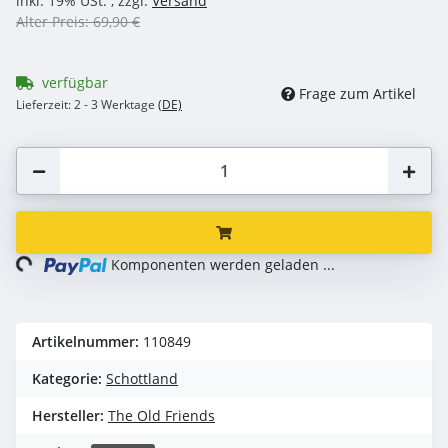
inkl. 19% USt. , zzgl.
Versand
Alter Preis: 69,90 €
verfügbar
Frage zum Artikel
Lieferzeit:
2 - 3 Werktage
(DE)
ing...
Komponenten werden geladen ...
Artikelnummer:
110849
Kategorie:
Schottland
Hersteller:
The Old Friends