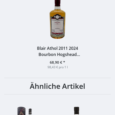
Blair Athol 2011 2024
Bourbon Hogshead
#24035 MoS 53,8% 0,7l
68,90 €
*
98,43 € pro 1 l
Ähnliche Artikel