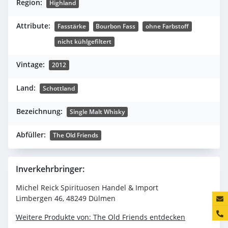
Region:
Highland
Attribute:
Fasstärke
Bourbon Fass
ohne Farbstoff
nicht kühlgefiltert
Vintage:
2012
Land:
Schottland
Bezeichnung:
Single Malt Whisky
Abfüller:
The Old Friends
Inverkehrbringer:
Michel Reick Spirituosen Handel & Import
Konta
Limbergen 46, 48249 Dülmen
Weitere Produkte von: The Old Friends entdecken