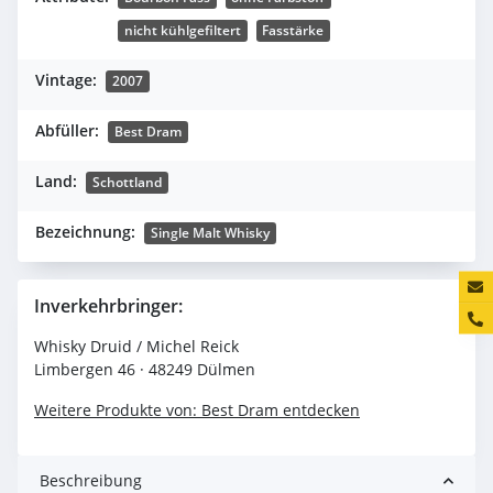
nicht kühlgefiltert
Fasstärke
Vintage:
2007
Abfüller:
Best Dram
Land:
Schottland
Bezeichnung:
Single Malt Whisky
Konta
Inverkehrbringer:
Whisky Druid / Michel Reick
Limbergen 46 · 48249 Dülmen
Weitere Produkte von: Best Dram entdecken
Beschreibung