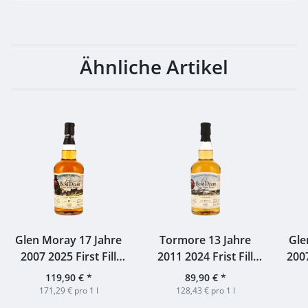
Ähnliche Artikel
Glen Moray 17 Jahre
Tormore 13 Jahre
Gle
2007 2025 First Fill
2011 2024 Frist Fill
200
Bourbon Barrel
Bourbon Barrel
E
119,90 €
*
89,90 €
*
#5308 Best Dram
#800129 Best Dram
B
171,29 € pro 1 l
128,43 € pro 1 l
56,2% 0,7l
59,6% 0,7l
#