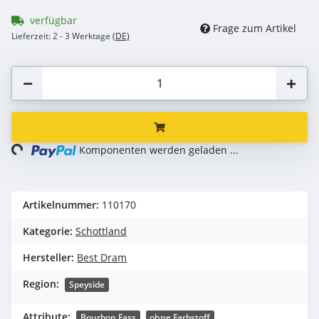
verfügbar
Frage zum Artikel
Lieferzeit:
2 - 3 Werktage
(DE)
ng...
Komponenten werden geladen ...
Artikelnummer:
110170
Kategorie:
Schottland
Hersteller:
Best Dram
Region:
Speyside
Attribute:
Bourbon Fass
ohne Farbstoff