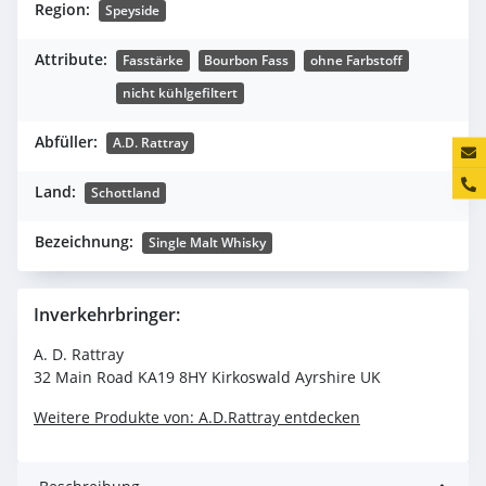
Region:
Speyside
Attribute:
Fasstärke
Bourbon Fass
ohne Farbstoff
nicht kühlgefiltert
Abfüller:
A.D. Rattray
Konta
Land:
Schottland
Bezeichnung:
Single Malt Whisky
Inverkehrbringer:
A. D. Rattray
32 Main Road KA19 8HY Kirkoswald Ayrshire UK
Weitere Produkte von: A.D.Rattray entdecken