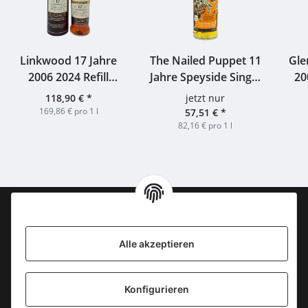
Linkwood 17 Jahre
The Nailed Puppet 11
Gle
2006 2024 Refill
Jahre Speyside Single
20
Hogshead #32 The
Malt Whisky of
B
118,90 €
*
jetzt nur
Maltman 52,9% 0,7l
Voodoo 52,6% 0,7l
#
169,86 € pro 1 l
57,51 €
*
82,16 € pro 1 l
Information
Alle akzeptieren
KONTAKT
Konfigurieren