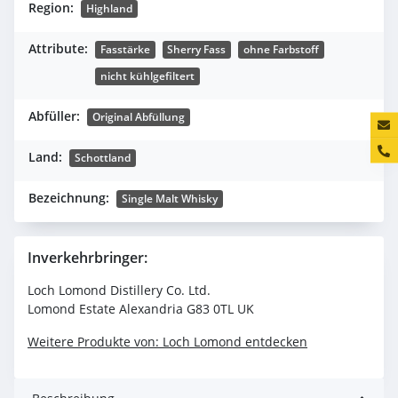
Region:
Highland
Attribute:
Fasstärke
Sherry Fass
ohne Farbstoff
nicht kühlgefiltert
Abfüller:
Original Abfüllung
Konta
Land:
Schottland
Bezeichnung:
Single Malt Whisky
Inverkehrbringer:
Loch Lomond Distillery Co. Ltd.
Lomond Estate Alexandria G83 0TL UK
Weitere Produkte von: Loch Lomond entdecken