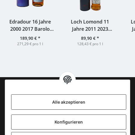
Edradour 16 Jahre
Loch Lomond 11
L
2000 2017 Barolo
Jahre 2011 2023
J
Cask Finish
Inchmurrin Rouge
Saut
189,90 €
*
89,90 €
*
#807,810,811 56,7%
#20/895-7 for
M
271,29 € pro 1 l
128,43 € pro 1 l
0,7l
Whiskyhort &
Flickenschild 56,8%
0,7l
Information
Alle akzeptieren
KONTAKT
Konfigurieren