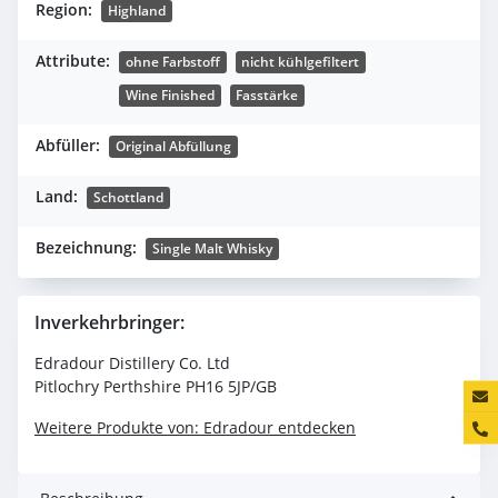
Region:
Highland
Attribute:
ohne Farbstoff
nicht kühlgefiltert
Wine Finished
Fasstärke
Abfüller:
Original Abfüllung
Land:
Schottland
Bezeichnung:
Single Malt Whisky
Inverkehrbringer:
Edradour Distillery Co. Ltd
Pitlochry Perthshire PH16 5JP/GB
Konta
Weitere Produkte von: Edradour entdecken