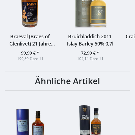
Braeval (Braes of
Bruichladdich 2011
Crai
Glenlivet) 21 Jahre
Islay Barley 50% 0,7l
1996 2017 Sherry
99,90 €
*
72,90 €
*
Octave Finish 52,8%
199,80 € pro 1 l
104,14 € pro 1 l
0,5l
Ähnliche Artikel