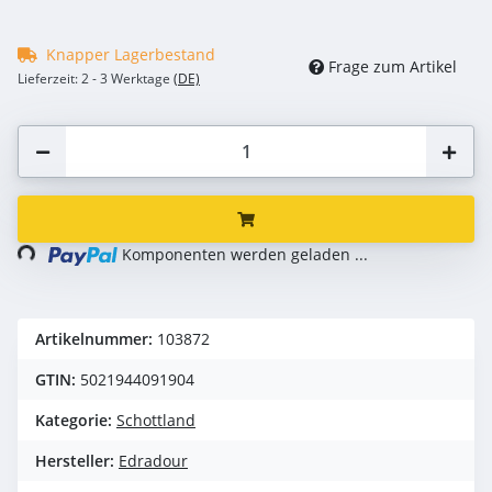
Knapper Lagerbestand
Frage zum Artikel
Lieferzeit:
2 - 3 Werktage
(DE)
ading...
Komponenten werden geladen ...
Artikelnummer:
103872
GTIN:
5021944091904
Kategorie:
Schottland
Hersteller:
Edradour