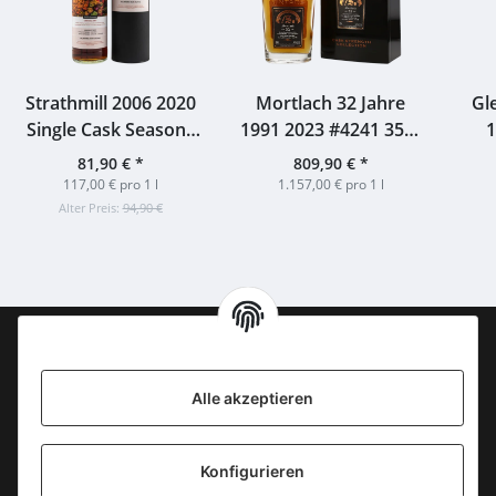
Strathmill 2006 2020
Mortlach 32 Jahre
Gl
Single Cask Seasons
1991 2023 #4241 35th
1
Autumn 2020 #8
Anniversary
Sh
81,90 €
*
809,90 €
*
Signatory 50,5% 0,7l
Signatory 54,1% 0,7l
3
117,00 € pro 1 l
1.157,00 € pro 1 l
(ohne Dose)
Sig
Alter Preis:
94,90 €
Information
Alle akzeptieren
KONTAKT
Konfigurieren