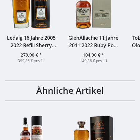
Ledaig 16 Jahre 2005
GlenAllachie 11 Jahre
Tob
2022 Refill Sherry
2011 2022 Ruby Port
Olo
Butt #900036
Pipe #7463 Germany
279,90 €
*
104,90 €
*
Signatory 66,1% 0,7l
59,5% 0,7l
399,86 € pro 1 l
149,86 € pro 1 l
Ähnliche Artikel