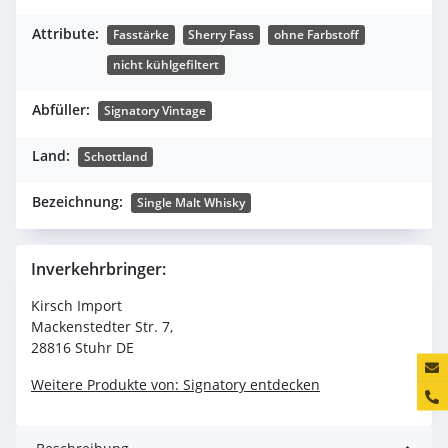
Attribute:
Fasstärke
Sherry Fass
ohne Farbstoff
nicht kühlgefiltert
Abfüller:
Signatory Vintage
Land:
Schottland
Bezeichnung:
Single Malt Whisky
Inverkehrbringer:
Kirsch Import
Mackenstedter Str. 7,
28816 Stuhr DE
Konta
Weitere Produkte von: Signatory entdecken