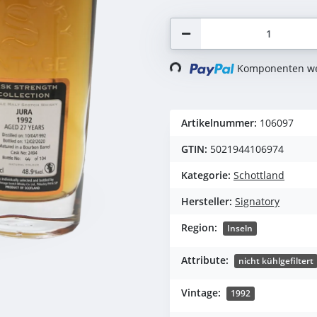
Komponenten wer
Loading...
Artikelnummer:
106097
GTIN:
5021944106974
Kategorie:
Schottland
Hersteller:
Signatory
Region:
Inseln
Attribute:
nicht kühlgefiltert
Vintage:
1992