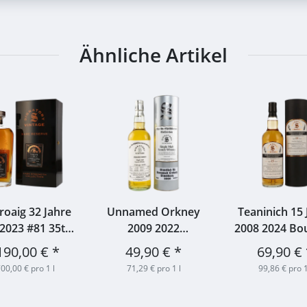
Ähnliche Artikel
roaig 32 Jahre
Unnamed Orkney
Teaninich 15 
2023 #81 35th
2009 2022
2008 2024 Bo
nniversary
Hogsheads #DRU
Hogshead #7
190,00 €
*
49,90 €
*
69,90 €
tory 51,4% 0,7l
17/A67#3+4 46% 0,7l
Signatory 59,8
00,00 € pro 1 l
71,29 € pro 1 l
99,86 € pro 1