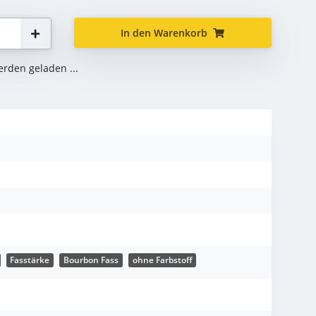
In den Warenkorb
den geladen ...
Fasstärke
Bourbon Fass
ohne Farbstoff