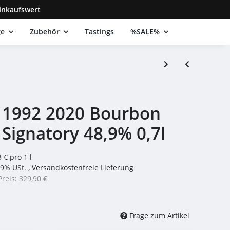
inkaufswert
ge
Zubehör
Tastings
%SALE%
e 1992 2020 Bourbon
 Signatory 48,9% 0,7l
 € pro 1 l
19% USt. ,
Versandkostenfreie Lieferung
Preis: 329,90 €
Frage zum Artikel