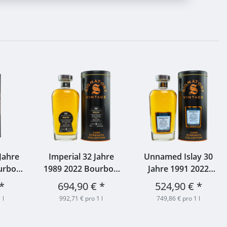
Jahre
Imperial 32 Jahre
Unnamed Islay 30
urbon
1989 2022 Bourbon
Jahre 1991 2022
15736
Barrel #2076
Bourbon Barrels
*
694,90 €
*
524,90 €
*
% 0,7l
Signatory 49,6% 0,7l
#2650 Signatory
 l
992,71 € pro 1 l
749,86 € pro 1 l
51,6% 0,7l