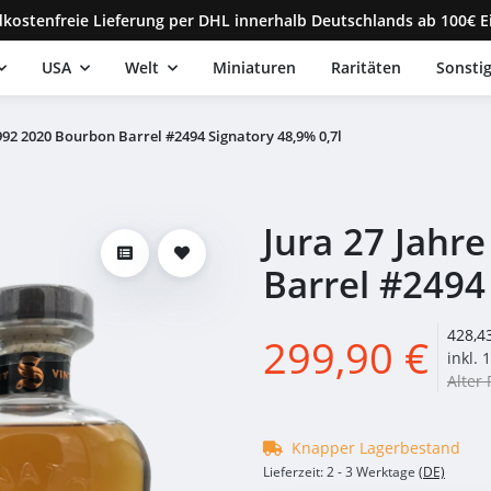
kostenfreie Lieferung per DHL innerhalb Deutschlands ab 100€ E
USA
Welt
Miniaturen
Raritäten
Sonsti
992 2020 Bourbon Barrel #2494 Signatory 48,9% 0,7l
Jura 27 Jahr
Barrel #2494
428,43
299,90 €
inkl. 
Alter 
Knapper Lagerbestand
Lieferzeit:
2 - 3 Werktage
(DE)